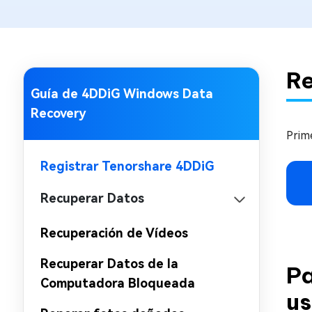
en minutos
Mac Boot Genius
Reparar problemas de Mac
gratis
Re
Guía de 4DDiG Windows Data
Recovery
Prim
Registrar Tenorshare 4DDiG
Recuperar Datos
Recuperación de Vídeos
Recuperar Datos de la
Pa
Computadora Bloqueada
us