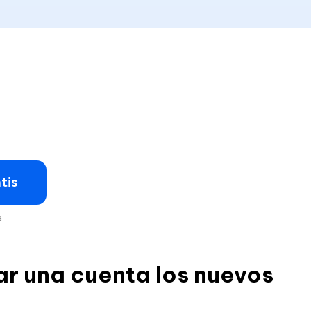
tis
a
ar una cuenta los nuevos