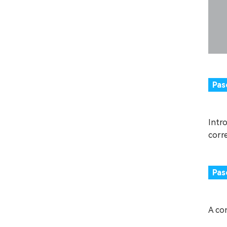
Pas
Intro
corre
Pas
A con