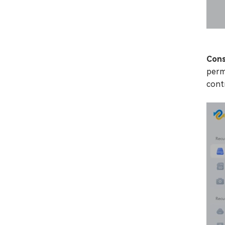
Cons
permi
cont