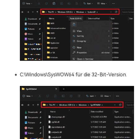
C:\Windows\SysWOW64 für die 32-Bit-Version.