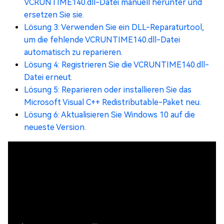
VCRUNTIME140.dll-Datei manuell herunter und
ersetzen Sie sie.
Lösung 3: Verwenden Sie ein DLL-Reparaturtool,
um die fehlende VCRUNTIME140.dll-Datei
automatisch zu reparieren.
Lösung 4: Registrieren Sie die VCRUNTIME140.dll-
Datei erneut.
Lösung 5: Reparieren oder installieren Sie das
Microsoft Visual C++ Redistributable-Paket neu.
Lösung 6: Aktualisieren Sie Windows 10 auf die
neueste Version.