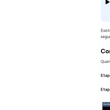
Exis
segui
Co
Quand
Etap
Etap