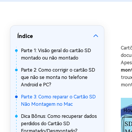
Recuperar Dados de WhatsApp no iPho
Índice
Cart
Parte 1: Visão geral do cartão SD
docu
montado ou não montado
Apes
Parte 2: Como corrigir o cartão SD
mon
que não se monta no telefone
troux
Android e PC?
mont
Parte 3: Como reparar o Cartão SD
Não Montagem no Mac
Dica Bônus: Como recuperar dados
perdidos do Cartão SD
Formatado/Desmontado?