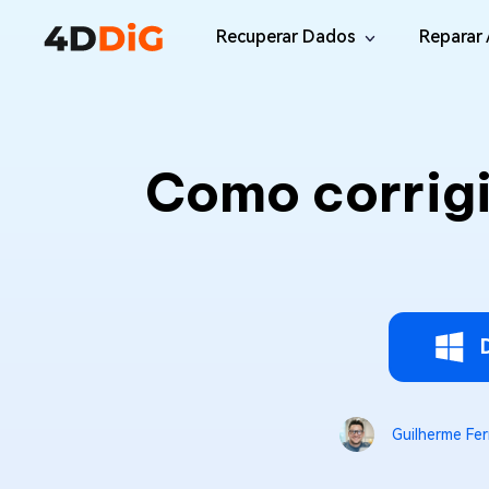
Recuperar Dados
Reparar 
Windows/Mac
Desktop
File R
Windows Data Recovery
Como corrigi
Recuperar Arquivos Apagados de Win
Reparar
Mac Data Recovery
Email 
Recuperar Arquivos Apagados de Mac
Reparar
DLL Fi
iOS/Android
Corrigi
iPhone Data Recovery
Recuperar Dados Perdidos de iPhone/i
Online
Android Recovery
Online
Guilherme Fer
Recuperar Arquivos no Android Sem Ro
Recuper
WhatsApp Recovery