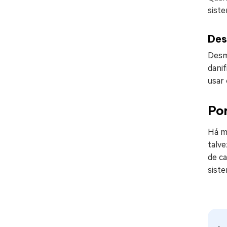
sist
De
Desm
danif
usar
Po
Há m
talve
de ca
siste