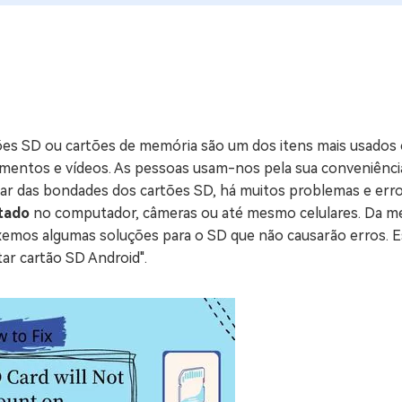
ne/Android
Excluir arquivos duplicad
Mais Ferramentas
Windows Boot Geni
Corrigir Problemas de W
ões SD ou cartões de memória são um dos itens mais usado
Mac Boot Genius
G
mentos e vídeos. As pessoas usam-nos pela sua conveniência
Corrigir Erros de Mac Grá
ar das bondades dos cartões SD, há muitos problemas e er
tado
no computador, câmeras ou até mesmo celulares. Da 
Windows 11 Upgrade
emos algumas soluções para o SD que não causarão erros. Est
Verificador de Atualizaç
ar cartão SD Android".