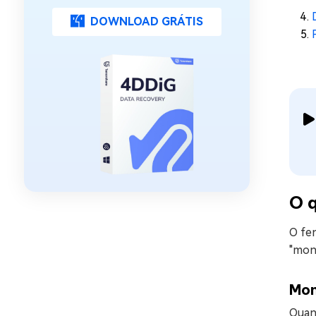
DOWNLOAD GRÁTIS
O 
O fe
"mon
Mo
Quand