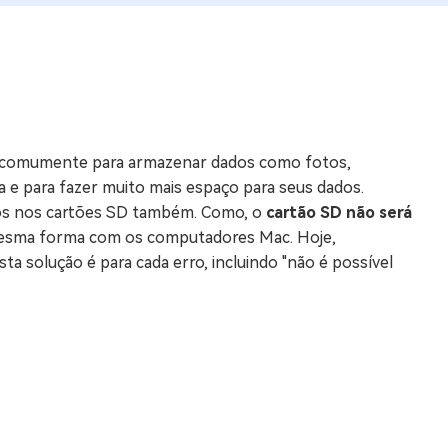
os e limpar arquivos inúteis no Mac
us
indows em Minutos
s comumente para armazenar dados como fotos,
rátis
 e para fazer muito mais espaço para seus dados.
tis
ros nos cartões SD também. Como, o
cartão SD não será
mesma forma com os computadores Mac. Hoje,
 Checker
a solução é para cada erro, incluindo "não é possível
ão do Windows 11 Grátis