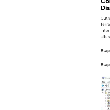
Co
Di
Outra
ferra
inte
alter
Etap
Etap