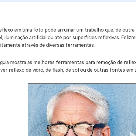
ne/Android
Excluir arquivos duplicad
Mais Ferramentas
eflexo em uma foto pode arruinar um trabalho que, de outra f
Windows Boot Geni
l, iluminação artificial ou até por superfícies reflexivas. Fel
Corrigir Problemas de W
uitamente através de diversas ferramentas.
Mac Boot Genius
G
Corrigir Erros de Mac Grá
 guia mostra as melhores ferramentas para remoção de refle
er reflexo de vidro, de flash, de sol ou de outras fontes em s
Windows 11 Upgrade
Verificador de Atualizaç