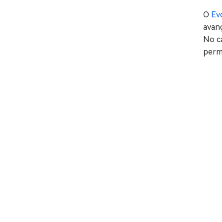
O
Ev
avanç
No ca
perm