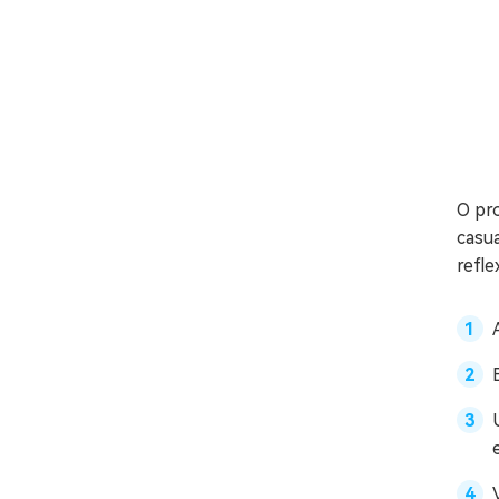
O pro
casua
refle