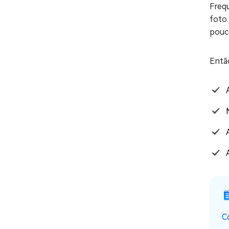
Frequ
foto.
pouc
Então
C