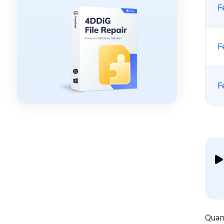
F
F
F
Quand