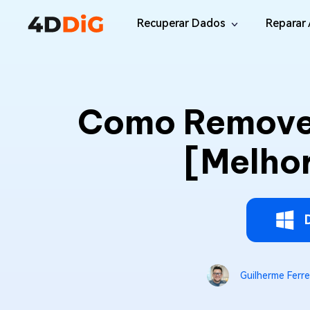
Recuperar Dados
Reparar 
Windows/Mac
Desktop
File R
Windows Data Recovery
Como Remover 
Recuperar Arquivos Apagados de Win
Reparar
Mac Data Recovery
Email 
[Melho
Recuperar Arquivos Apagados de Mac
Reparar
DLL Fi
iOS/Android
Corrigi
iPhone Data Recovery
Recuperar Dados Perdidos de iPhone/i
Online
Android Recovery
Online
Guilherme Ferre
Recuperar Arquivos no Android Sem Ro
Recuper
WhatsApp Recovery