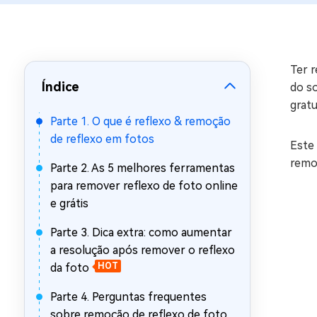
Recuperar Dados de WhatsApp no iPho
Ter r
Índice
do so
grat
Parte 1. O que é reflexo & remoção
de reflexo em fotos
Este
remov
Parte 2. As 5 melhores ferramentas
para remover reflexo de foto online
e grátis
Parte 3. Dica extra: como aumentar
a resolução após remover o reflexo
da foto
HOT
Parte 4. Perguntas frequentes
sobre remoção de reflexo de foto