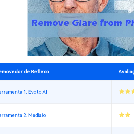
emovedor de Reflexo
Avalia
⭐⭐
erramenta 1. Evoto AI
⭐⭐
erramenta 2. Media.io