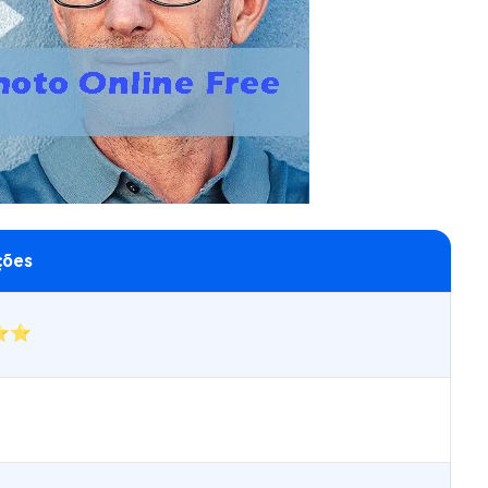
ções
⭐⭐