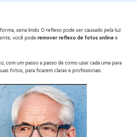
os e limpar arquivos inúteis no Mac
orma, seria lindo. O reflexo pode ser causado pela luz
us
izmente, você pode
remover reflexo de fotos online
e
indows em Minutos
rátis
tis
xo, com um passo a passo de como usar cada uma para
uas fotos, para ficarem claras e profissionais.
 Checker
ão do Windows 11 Grátis