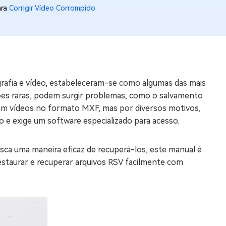
ara
Corrigir Vídeo Corrompido
os e limpar arquivos inúteis no Mac
us
indows em Minutos
rafia e vídeo, estabeleceram-se como algumas das mais
rátis
ões raras, podem surgir problemas, como o salvamento
tis
m vídeos no formato MXF, mas por diversos motivos,
 e exige um software especializado para acesso.
 Checker
ão do Windows 11 Grátis
sca uma maneira eficaz de recuperá-los, este manual é
estaurar e recuperar arquivos RSV facilmente com