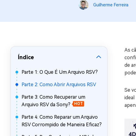
Guilherme Ferreira
Recuperar Dados de WhatsApp no iPho
As c
Índice
conf
de a
Parte 1: O Que É Um Arquivo RSV?
pode
Parte 2: Como Abrir Arquivos RSV
Se v
Parte 3: Como Recuperar um
idea
Arquivo RSV da Sony?
HOT
apena
Parte 4: Como Reparar um Arquivo
RSV Corrompido de Maneira Eficaz?