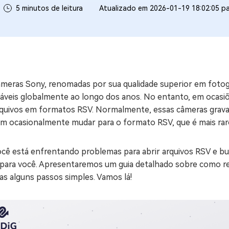
5 minutos de leitura
Atualizado em 2026-01-19 18:02:05 p
ne/Android
Excluir arquivos duplicad
Mais Ferramentas
Windows Boot Geni
Corrigir Problemas de W
âmeras Sony, renomadas por sua qualidade superior em fotog
Mac Boot Genius
G
iáveis globalmente ao longo dos anos. No entanto, em ocasi
Corrigir Erros de Mac Grá
rquivos em formatos RSV. Normalmente, essas câmeras grava
m ocasionalmente mudar para o formato RSV, que é mais raro
Windows 11 Upgrade
Verificador de Atualizaç
ocê está enfrentando problemas para abrir arquivos RSV e bu
l para você. Apresentaremos um guia detalhado sobre como r
s alguns passos simples. Vamos lá!