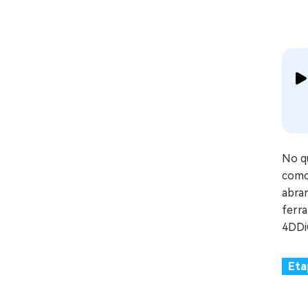
No qu
com
abran
ferr
4DDi