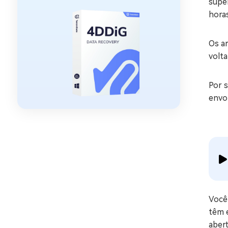
supe
horas
Os a
volta
Por 
envol
Você 
têm e
aber