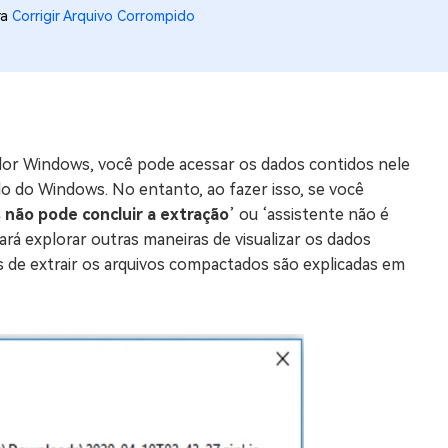
ra
Corrigir Arquivo Corrompido
os e limpar arquivos inúteis no Mac
us
indows em Minutos
r Windows, você pode acessar os dados contidos nele
rátis
o do Windows. No entanto, ao fazer isso, se você
tis
não pode concluir a extração
’ ou ‘assistente não é
ará explorar outras maneiras de visualizar os dados
 Checker
s de extrair os arquivos compactados são explicadas em
ão do Windows 11 Grátis