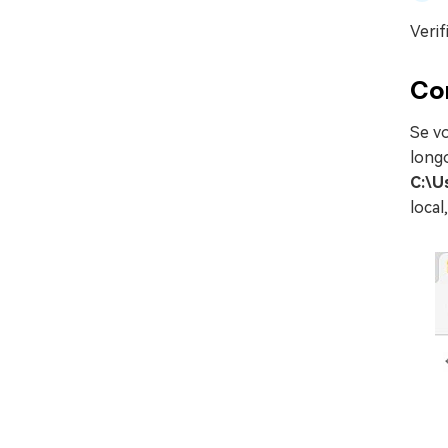
Verif
Con
Se v
long
C:\U
local