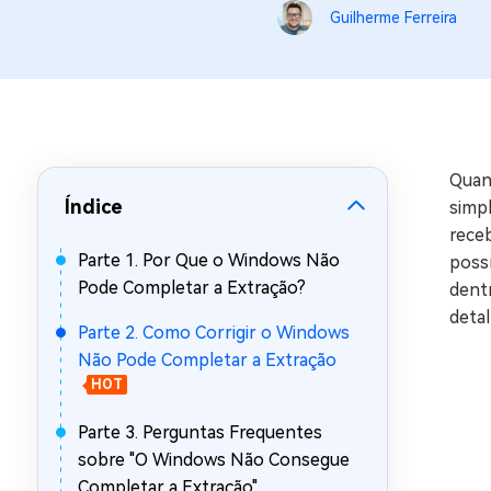
Guilherme Ferreira
Recuperar Dados de WhatsApp no iPho
Quan
Índice
simp
rece
Parte 1. Por Que o Windows Não
possí
Pode Completar a Extração?
dentr
detal
Parte 2. Como Corrigir o Windows
Não Pode Completar a Extração
HOT
Parte 3. Perguntas Frequentes
sobre "O Windows Não Consegue
Completar a Extração"