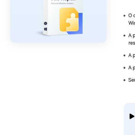
O 
Wi
A 
re
A p
A 
Se