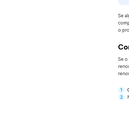
Se a
compl
o pr
Co
Se o
reno
reno