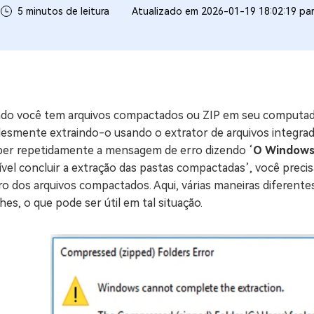
5 minutos de leitura
Atualizado em 2026-01-19 18:02:19 pa
ne/Android
Excluir arquivos duplicad
Mais Ferramentas
Windows Boot Geni
Corrigir Problemas de W
do você tem arquivos compactados ou ZIP em seu computado
Mac Boot Genius
G
lesmente extraindo-o usando o extrator de arquivos integrad
Corrigir Erros de Mac Grá
ber repetidamente a mensagem de erro dizendo ‘
O Windows 
vel concluir a extração das pastas compactadas’, você precis
Windows 11 Upgrade
o dos arquivos compactados. Aqui, várias maneiras diferente
Verificador de Atualizaç
hes, o que pode ser útil em tal situação.