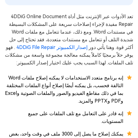
تعد الأدوات عبر الإنترنت مثل أداة 4DDiG Online Document
Repair مفيدة لإجراء إصلاحات سريعة على المشكلات البسيطة
في مستندات Word. ومع ذلك، عندما تتعامل مع ملفات Word
شديدة التلف أو تتعامل مع مستندات متعددة، فقد تحتاج إلى حل
أكثر قوة. وهنا يأتي دور
إصدار الكمبيوتر 4DDiG File Repair
. فهو
يوفر حلاً برمجيًا كاملاً يمكنه معالجة مجموعة واسعة من مشكلات
تلف الملفات. لهذا السبب يجب عليك اختيار إصدار الكمبيوتر:
إنه برنامج متعدد الاستخدامات لا يمكنه إصلاح ملفات Word
التالفة فحسب، بل يمكنه أيضًا إصلاح أنواع الملفات المختلفة
بما في ذلك مقاطع الفيديو والصور والملفات الصوتية وExcel
وPDF وPPTX والمزيد.
إنه قادر على التعامل مع تلف الملفات على جميع
المستويات.
يمكنك إصلاح ما يصل إلى 3000 ملف في وقت واحد، بغض