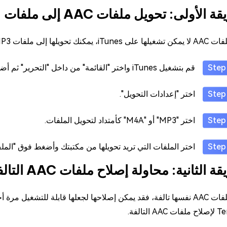
ولى: تحويل ملفات AAC إلى ملفات MP3 أو M4A باستخدام iTunes
فات MP3 أو M4A لجعلها قابلة للتشغيل.
قم بتشغيل iTunes واختر "القائمة" من داخل "التحرير" ثم أضغط على "الإعدادات".
اختر "إعدادات التحويل".
اختر "MP3" أو "M4A" كأمتداد لتحويل الملفات.
اختر الملفات التي تريد تحويلها من مكتبتك وأضغط فوق "الملف" ثم "إع
ة الثانية: محاولة إصلاح ملفات AAC التالفة
غيل مرة أخرى. يمكن استخدام برنامج "
التالفة.