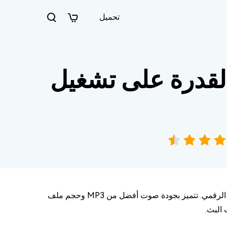
تحميل
القدرة على تشغيل
ملفات AAC هي اختصار لترميز الصوت المتقدم وهي أمتداد ملفات ضغط الصوت الرقمي. تتميز بجودة صوت أفضل من MP3 وحجم ملف
 البث.