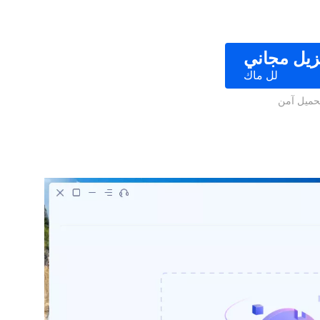
زيل مجاني
لل ماك
حميل آمن