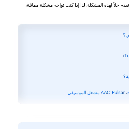
ات AAC من العمل بشكل صحيح ونقدم حلاً لهذه المشكلة. لذا إذا كنت تواجه مشكلة مماثلة،