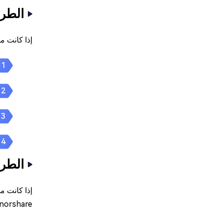
الطريقة الأ
إذا كانت ملفات AAC لا يمكن تشغيلها على iTunes، يمكنك تحويلها إلى مل
الطريق
إذا كانت ملفات AAC نفسها تالفة، فقد يمكن إصلاحها لجعلها قابلة للتش
Tenorshare لإصلاح ملفات AAC 