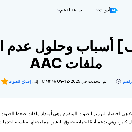
أدوات
ساعد لدعم
AI
مركز الدعم
4
أدلة ، ترخيص ، جهة اتصال
وم بAI.
تف] أسباب وحلول عدم 
كيف ترشد
4D
4
كل النصائح والحلول
ملفات AAC
YouTube
4D
YouTube الصفحة الرئيسية
اهيم‎
تم التحديث في 2025-12-04 10:48:46 إلى
إصلاح الصوت
4DDiG 
4D
لمكسورة
كبير، وهي تدعم أيضًا حماية حقوق النشر، مما يجعلها مناسبة لخدمات
4DDiG O
Wi
 الإنترنت