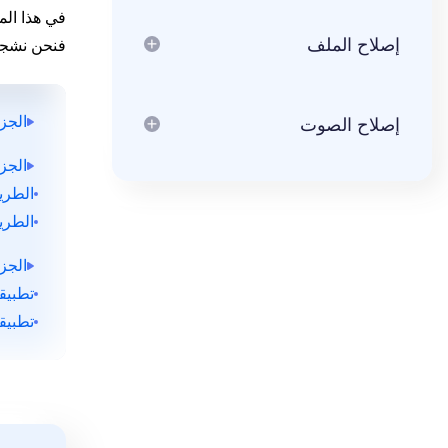
ail Repair
NEW
إصلاح الملف
فنحن نشجعك
إصلاح ملفات Outlook PST/OST التالفة
DLL Fixer
الجزء ال
إصلاح أي أخطاء DLL على نظام التشغيل Windows
إصلاح الصوت
الجزء 
الطريقة الأول
الطريقة
الجزء 
تطبيقات يمك
تطبيقات يم