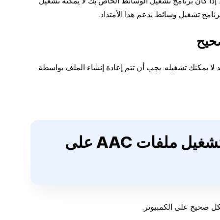
دات ملف AAC والبعض الآخر لا يدعمها. إذا كان برنامج تشغيل الوسائط الخاص بك لا يمكنه تشغيل
 تحاول تشغيله بواسطة iTunes بشكل صحيح، فقد لا يمكنك تشغيله. يجب أن تتم إعادة إنشاء الملف بواسطة
الجزء الثاني: كيفية حل مشكلة عدم تشغيل ملفات AAC على