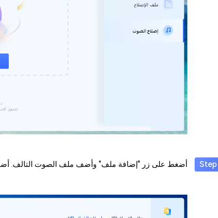
أضغط على زر "إضافة ملف" وأضف ملف الصوت التالف. أضغط ع