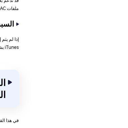
ملفات AAC، فيجب عليك تثبيت الكوديك المطلوب لدعم أمتداد AAC أو استخدام برنامج تشغيل وسائط يدعم هذا الأمتداد.
السبب ا
iTunes بشكل صحيح لتتمكن من تشغيله.
ال
في هذا القسم، س