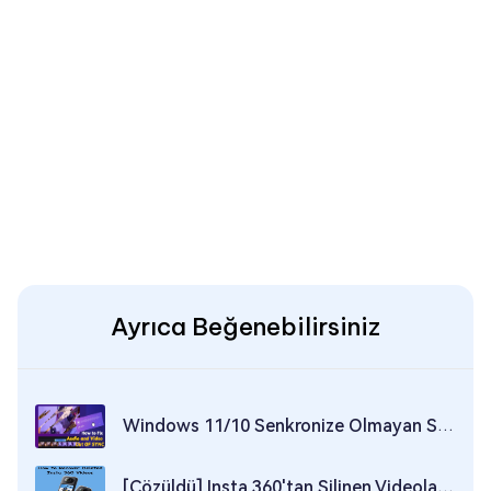
Ayrıca Beğenebilirsiniz
Windows 11/10 Senkronize Olmayan Ses ve Video Nasıl Onarılır
[Çözüldü] Insta 360'tan Silinen Videolar Nasıl Kurtarılır