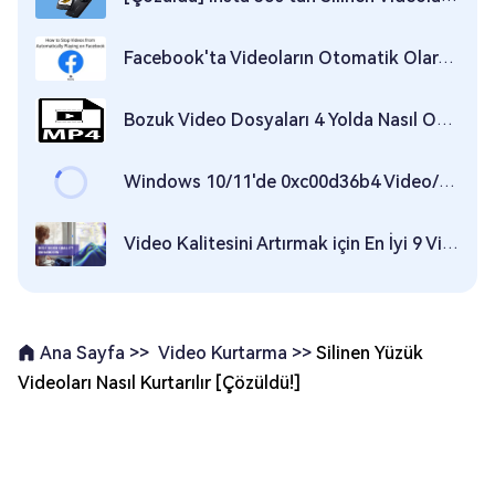
Facebook'ta Videoların Otomatik Olarak Oynatılmasını Durdurmak için Hızlı Çözüm
Bozuk Video Dosyaları 4 Yolda Nasıl Onarılır?
Windows 10/11'de 0xc00d36b4 Video/Ses Hatası Nasıl Giderilir
Video Kalitesini Artırmak için En İyi 9 Video Kalitesi Artırıcı [2026]
Video Kurtarma >>
Silinen Yüzük
Ana Sayfa >>
Videoları Nasıl Kurtarılır [Çözüldü!]