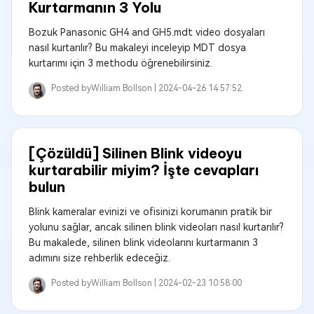
Kurtarmanın 3 Yolu
Bozuk Panasonic GH4 and GH5.mdt video dosyaları
nasıl kurtarılır? Bu makaleyi inceleyip MDT dosya
kurtarımı için 3 methodu öğrenebilirsiniz.
Posted by
William Bollson |
2024-04-26 14:57:52
[Çözüldü] Silinen Blink videoyu
kurtarabilir miyim? İşte cevapları
bulun
Blink kameralar evinizi ve ofisinizi korumanın pratik bir
yolunu sağlar, ancak silinen blink videoları nasıl kurtarılır?
Bu makalede, silinen blink videolarını kurtarmanın 3
adımını size rehberlik edeceğiz.
Posted by
William Bollson |
2024-02-23 10:58:00