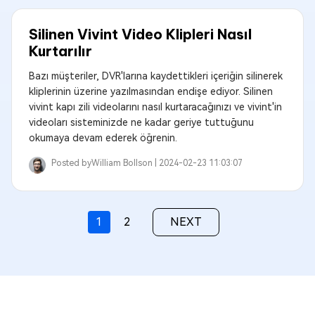
Silinen Vivint Video Klipleri Nasıl
Kurtarılır
Bazı müşteriler, DVR'larına kaydettikleri içeriğin silinerek
kliplerinin üzerine yazılmasından endişe ediyor. Silinen
vivint kapı zili videolarını nasıl kurtaracağınızı ve vivint'in
videoları sisteminizde ne kadar geriye tuttuğunu
okumaya devam ederek öğrenin.
Posted by
William Bollson |
2024-02-23 11:03:07
1
2
NEXT