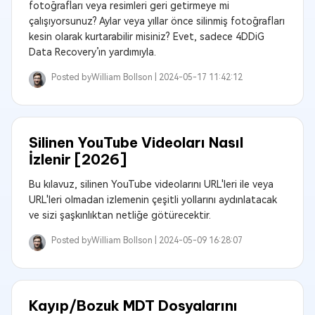
fotoğrafları veya resimleri geri getirmeye mi
çalışıyorsunuz? Aylar veya yıllar önce silinmiş fotoğrafları
kesin olarak kurtarabilir misiniz? Evet, sadece 4DDiG
Data Recovery’ın yardımıyla.
Posted by
William Bollson |
2024-05-17 11:42:12
Silinen YouTube Videoları Nasıl
İzlenir [2026]
Bu kılavuz, silinen YouTube videolarını URL'leri ile veya
URL'leri olmadan izlemenin çeşitli yollarını aydınlatacak
ve sizi şaşkınlıktan netliğe götürecektir.
Posted by
William Bollson |
2024-05-09 16:28:07
Kayıp/Bozuk MDT Dosyalarını