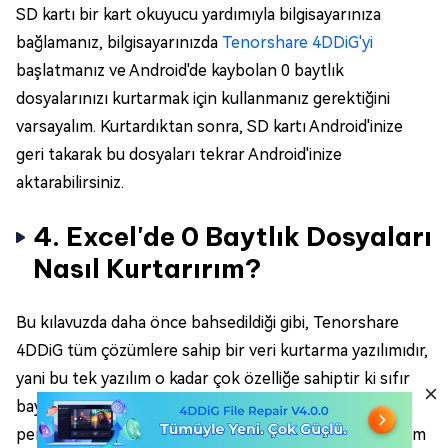
SD kartı bir kart okuyucu yardımıyla bilgisayarınıza
bağlamanız, bilgisayarınızda
Tenorshare 4DDiG'yi
başlatmanız ve Android'de kaybolan 0 baytlık
dosyalarınızı kurtarmak için kullanmanız gerektiğini
varsayalım. Kurtardıktan sonra, SD kartı Android'inize
geri takarak bu dosyaları tekrar Android'inize
aktarabilirsiniz.
4. Excel'de 0 Baytlık Dosyaları
Nasıl Kurtarırım?
Bu kılavuzda daha önce bahsedildiği gibi, Tenorshare
4DDiG tüm çözümlere sahip bir veri kurtarma yazılımıdır,
yani bu tek yazılım o kadar çok özelliğe sahiptir ki sıfır
bayt dosyaları yalnızca PC'den değil, herhangi bir
pencereyle PC'nizden kurtarabilir. ancak Mac'te kullanım