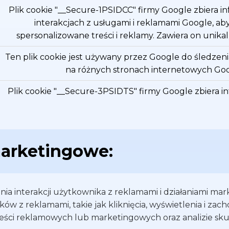
Plik cookie "__Secure-1PSIDCC" firmy Google zbiera i
interakcjach z usługami i reklamami Google, ab
spersonalizowane treści i reklamy. Zawiera on unikal
Ten plik cookie jest używany przez Google do śledzeni
na różnych stronach internetowych Goo
Plik cookie "__Secure-3PSIDTS" firmy Google zbiera i
interakcjach z usługami i reklamami Google. Służ
skuteczności reklam i dostarczania spersonalizowa
podstawie Twoich zainteresowań. Plik cookie zaw
identyfikator.
marketingowe:
Plik cookie "__Secure-1PSIDTS" firmy Google zbiera i
interakcjach z usługami i reklamami Google. Zawie
identyfikator.
enia interakcji użytkownika z reklamami i działaniami m
ków z reklamami, takie jak kliknięcia, wyświetlenia i 
Ten plik cookie jest używany przez Bing do śledz
eści reklamowych lub marketingowych oraz analizie sku
identyfikatora użytkownika.