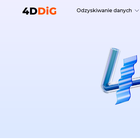
Odzyskiwanie danych
Windows Data Recovery P
Odzyskaj usunięte pliki z syste
Odzyskiwanie danych na 
Odzyskaj usunięte pliki z syste
Bezpłatne odzyskiwanie 
Odzyskaj 100 MB danych za dar