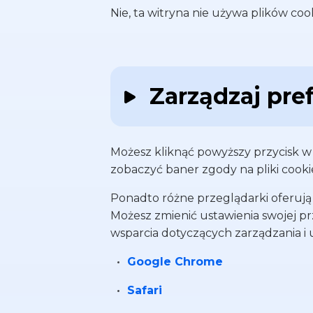
Nie, ta witryna nie używa plików co
__Secure-1PAPISID
Google
Zarządzaj pre
APISID
Google
Możesz kliknąć powyższy przycisk w
SSID
Google
zobaczyć baner zgody na pliki cook
Ponadto różne przeglądarki oferują
Możesz zmienić ustawienia swojej pr
HSID
Google
wsparcia dotyczących zarządzania i
Google Chrome
Safari
__Secure-1PSID
Google