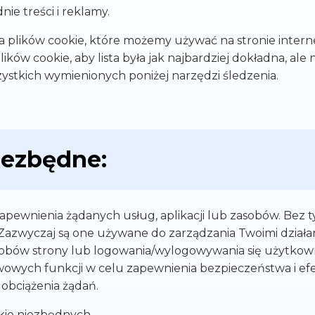
ie treści i reklamy.
sta plików cookie, które możemy używać na stronie intern
ków cookie, aby lista była jak najbardziej dokładna, ale 
stkich wymienionych poniżej narzędzi śledzenia.
niezbędne:
zapewnienia żądanych usług, aplikacji lub zasobów. Bez 
azwyczaj są one używane do zarządzania Twoimi działan
asobów strony lub logowania/wylogowywania się użytko
wowych funkcji w celu zapewnienia bezpieczeństwa i ef
 obciążenia żądań.
okie niezbędnych.