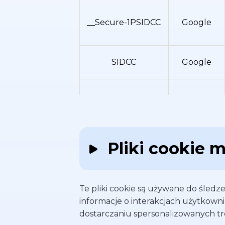
__Secure-1PSIDCC
Google
SIDCC
Google
__Secure-3PSIDTS
Google
Pliki cookie 
__Secure-1PSIDTS
Google
Te pliki cookie są używane do śledz
informacje o interakcjach użytkowni
Microsoft
MUID
dostarczaniu spersonalizowanych tr
Corporation