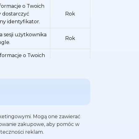
nformacje o Twoich
y dostarczyć
Rok
ny identyfikator.
a sesji użytkownika
Rok
gle.
nformacje o Twoich
y do mierzenia
nych treści na
Rok
iera unikalny
nformacje o Twoich
ra on unikalny
Rok
arketingowymi. Mogą one zawierać
zachowanie zakupowe, aby pomóc w
enia unikalnego
Rok
teczności reklam.