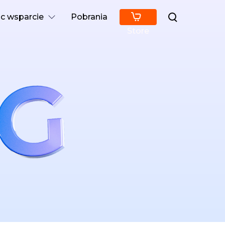
 wsparcie
Pobrania
Store
rum pomocy
dniki, licencja, kontakt
ię poruszać
kie wskazówki i rozwiązania
ube
lny kanał YouTube