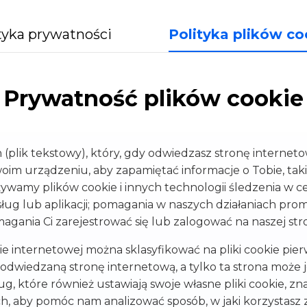
Narzędzie sprawdzania aktualizacji systemu Windows 1
tyka prywatności
Polityka plików co
Darmowe narzędzie do sprawdzania aktualizacji systemu Windows 11
Prywatność plików cookie
(plik tekstowy), który, gdy odwiedzasz stronę internetow
im urządzeniu, aby zapamiętać informacje o Tobie, taki
ywamy plików cookie i innych technologii śledzenia w c
ug lub aplikacji; pomagania w naszych działaniach pr
ania Ci zarejestrować się lub zalogować na naszej stroni
e internetowej można sklasyfikować na pliki cookie pierwsz
 odwiedzaną stronę internetową, a tylko ta strona może 
 które również ustawiają swoje własne pliki cookie, znan
h, aby pomóc nam analizować sposób, w jaki korzystasz 