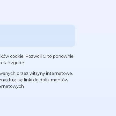
do przechowywania
glądania stron
Rok
rzechowywania
glądania stron
Rok
do przechowywania
ków cookie. Pozwoli Ci to ponownie
ferowany język i
Rok
cofać zgodę.
ywanych przez witryny internetowe.
o uwierzytelniania
 znajdują się linki do dokumentów
dejmowania działań
Rok
ternetowych.
o uwierzytelniania
dejmowania działań
Rok