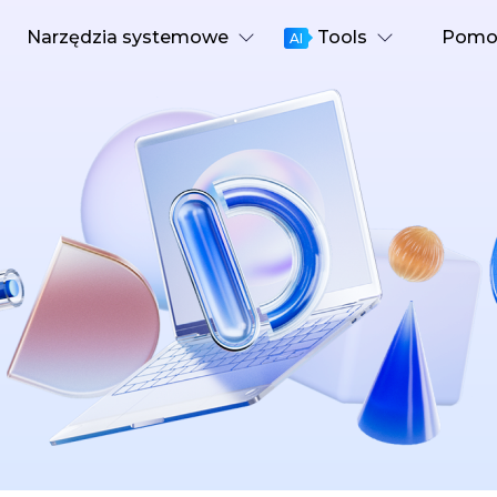
Narzędzia systemowe
Tools
Pomoc
AI
Cent
4DDiG File Repair
ro
Menedżer partycji 4DDiG
Przewo
mu Windows
Easy Disk Manager dla Windows
Napraw wideo, audio i pliki
Jak s
4DDiG Video Repair
Macu
4DDiG Usuwanie duplikatów plików
Wszyst
Napraw uszkodzone wideo
mu MacOS
Znajdź i usuń zduplikowane pliki
YouT
4DDiG Photo Repair
danych systemu Windows
Tenorshare Cleamio
Oficja
Napraw uszkodzone zdjęcia
mo
Usuń duplikaty i śmieci z Maca
Genialne uruchamianie systemu Windows
Napraw problemy z systemem Windows w kilka minut
Mac Boot Genius
BEZPŁATNY
Bezpłatna naprawa problemów z komputerem Mac