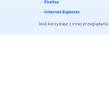
Firefox
Internet Explorer
__Secure-3PSID
Google
Jeśli korzystasz z innej przeglądark
SID
Google
__Secure-3PAPISID
Google
SAPISID
Google