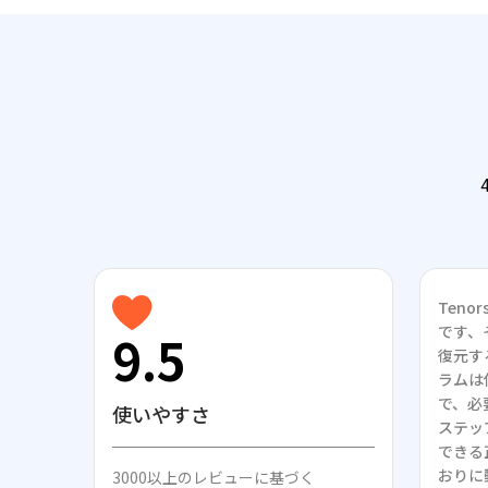
Teno
です、
9.5
復元す
ラムは
で、必
使いやすさ
ステッ
できる
おりに
3000以上のレビューに基づく