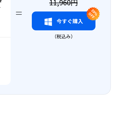
r
11,960円
イ
3
9
F
% O
F
今すぐ購入
（税込み）
ィ