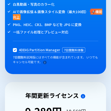
白黒動画・写真のカラー化
AIで画像拡張 & 画像スタイル変換（最大100回）
🚀機能
向上
PNG、HEIC、CR2、BMP などを JPG に変換
一括ファイル処理とプレビュー対応
4DDiG Partition Manager
7日間無料体験
7日間無料
試用版にはすべての機能が含まれています。 いつでも
キャンセル可能です。
年間更新ライセンス