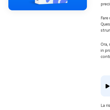
preci
Fare 
Quest
strum
Ora, 
in pr
cont
La r