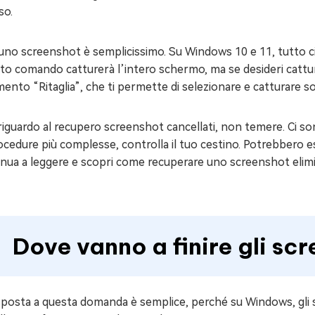
so.
uno screenshot è semplicissimo. Su Windows 10 e 11, tutto ciò
o comando catturerà l’intero schermo, ma se desideri cattura
ento “Ritaglia”, che ti permette di selezionare e catturare so
riguardo al recupero screenshot cancellati, non temere. Ci son
ocedure più complesse, controlla il tuo cestino. Potrebbero ess
inua a leggere e scopri come recuperare uno screenshot elim
Dove vanno a finire gli sc
isposta a questa domanda è semplice, perché su Windows, gli