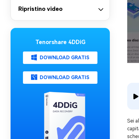
Ripristino video
Tenorshare 4DDiG
DOWNLOAD GRATIS
DOWNLOAD GRATIS
Sei a
capit
sche