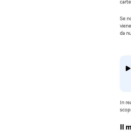
carte
Se no
viene
da nu
In re
scop
Il 