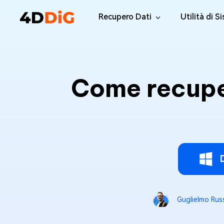
Recupero Dati
Utilità di S
Windows Data Recovery Pro
4DDiG Par
Recuperare i file cancellati da Win
Gestione de
Come recuper
Mac Data Recovery
4DDiG Dup
Recuperare i file eliminati da MacOS
Trovare e Ri
Windows Data Recovery Free
Tenorsha
Recuperare 2 GB di dati gratuitamente
Elimina i fil
4DDiG DLL
Correggi tut
Windows 
Riparate i p
Guglielmo Rus
Mac Boot
Riparare gr