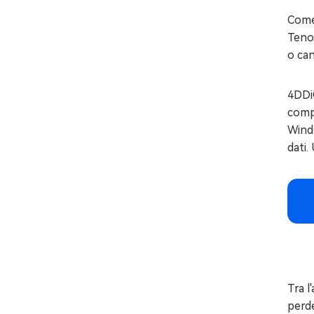
Come
Tenor
o can
4DDiG
compu
Windo
dati.
Tra l
perde