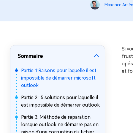
sur Windows
en quelq
Maxence Arsè
4DDiG Email Repair
Mac Bo
Réparer les fichiers PST/OST
Réparer 
corrompus
gratuite
Si vo
Sommaire
frust
opéra
Partie 1:Raisons pour laquelle il est
et fo
impossible de démarrer microsoft
outlook
Partie 2 : 5 solutions pour laquelle il
est impossible de démarrer outlook
Partie 3: Méthode de réparation
lorsque outlook ne démarre pas en
raison d'une corruption du fichier