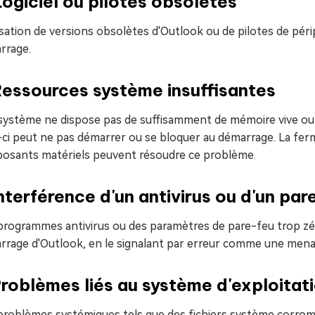
ogiciel ou pilotes obsolètes
lisation de versions obsolètes d'Outlook ou de pilotes de pé
rrage.
essources système insuffisantes
e système ne dispose pas de suffisamment de mémoire vive ou
-ci peut ne pas démarrer ou se bloquer au démarrage. La ferme
osants matériels peuvent résoudre ce problème.
nterférence d'un antivirus ou d'un par
programmes antivirus ou des paramètres de pare-feu trop zél
rrage d'Outlook, en le signalant par erreur comme une mena
roblèmes liés au système d'exploitat
roblèmes systémiques tels que des fichiers système corrompu