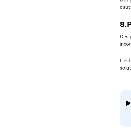
d'au
8.P
Des p
inco
Il es
solu