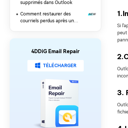
supprimés dans Outlook
1.I
Comment restaurer des
courriels perdus après un
Si l'
vidage de corbeille ?
peut
panne
4DDiG Email Repair
2.
TÉLÉCHARGER
Outl
inco
3. 
Outlo
fich