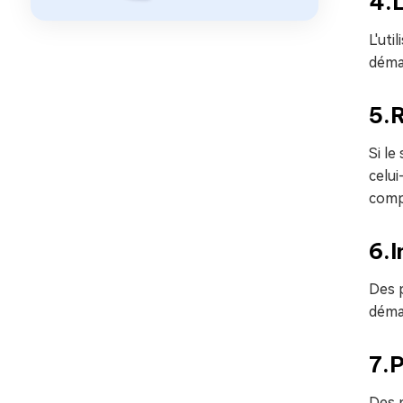
4.L
L'uti
déma
5.R
Si l
celui
comp
6.I
Des 
déma
7.P
Des p