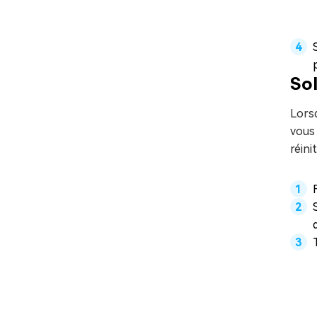
Sol
Lorsq
vous 
réini