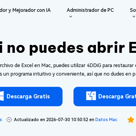
dor y Mejorador con IA
Administrador de PC
So
iones
Redes Sociales
iOS26
Reparador
Repar
ne Data Recovery
Android Recovery
i no puedes abrir 
erar datos perdidos de
Recuperar datos de Android sin
IA
Re
te File Deleter
del Usuario
Dll Fixer
e/iPad
Root
Reparar Vídeo
Reparar Foto
Re
eliminar archivos
e Guías
Reparar errores de DLL en
sApp Recovery
os
Windows
Re
hivo de Excel en Mac, puedes utilizar 4DDiG para restaurar e
ráctica
Reparar
erar datos de WhatsApp
Re
Nuevo
Reparar Audio
s un programa intuitivo y conveniente, así que no dudes en p
are Cleamio
Email Repair
 y Soluciones
Documento
 fondo y optimizar tu
Reparar archivos PST/OST
AI
AI
dañados
Mejorar Vídeo
Mejorar Foto
Descarga Gratis
Descarga Grat
s
Actualizado en 2026-07-30 10:50:52 en
Datos Mac