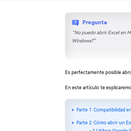
en minutos
Mac Boot Genius
Reparar problemas de Mac
Pregunta
gratis
“No puedo abrir Excel en 
Windows?”
Es perfectamente posible abri
En este artículo te explicarem
Parte 1: Compatibilidad 
Parte 2: Cómo abrir un 
1.Utilizar Google