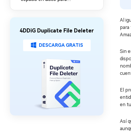
Windows, Linux y Mac
Al i
para 
4DDiG Duplicate File Deleter
Amaz
DESCARGA GRATIS
Sin 
dispo
nombr
cuen
El p
enti
en t
Así q
aunqu