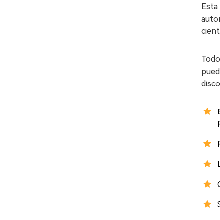
Esta
autom
cient
Todo
puede
disc