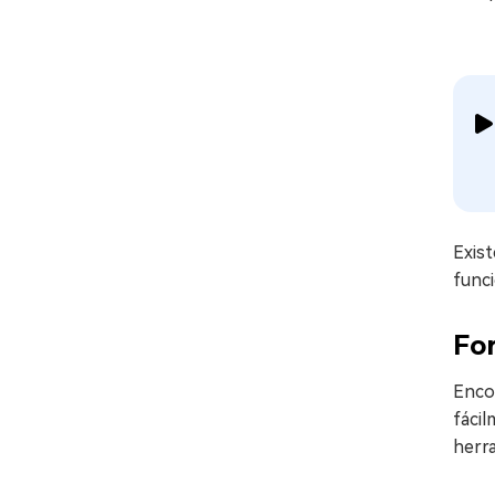
Exist
func
For
Enco
fáci
herra