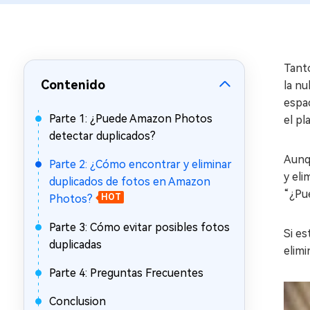
en minutos
Mac Boot Genius
Reparar problemas de Mac
gratis
Tanto
Contenido
la n
espac
Parte 1: ¿Puede Amazon Photos
el p
detectar duplicados?
Aunq
Parte 2: ¿Cómo encontrar y eliminar
y el
duplicados de fotos en Amazon
“¿Pu
Photos?
HOT
Parte 3: Cómo evitar posibles fotos
Si e
duplicadas
elimi
Parte 4: Preguntas Frecuentes
Conclusion