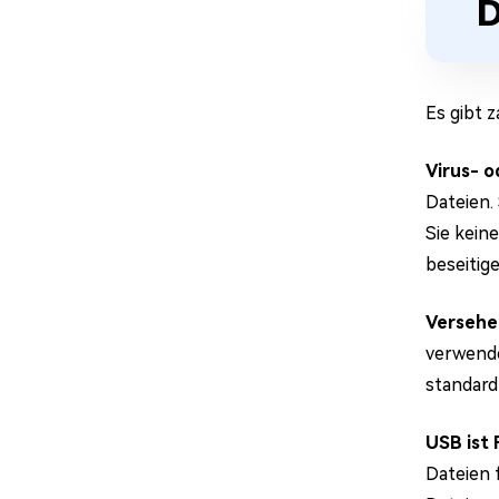
D
Es gibt 
Virus- o
Dateien.
Sie kein
beseitig
Versehe
verwende
standard
USB ist
Dateien 