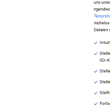
uns unsi
irgendwo
Tenorsh
mühelos 
Dateien 
Intui
Stell
SD-Ka
Stell
Stell
Stell
Forts