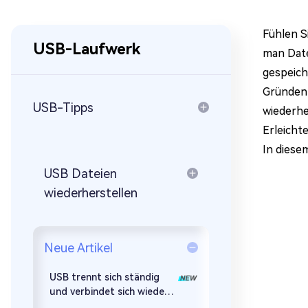
Mac Boot Genius
Mac-Probleme kostenlos
beheben
Fühlen S
USB-Laufwerk
man Date
gespeich
Gründen 
USB-Tipps
wiederhe
Erleicht
In diesem
USB Dateien
wiederherstellen
Neue Artikel
USB trennt sich ständig
und verbindet sich wieder –
Lösungen für Windows