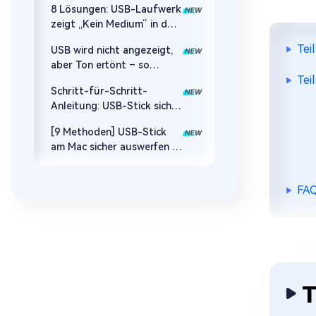
8 Lösungen: USB-Laufwerk
10/11
zeigt „Kein Medium“ in der
Datenträgerverwaltung an
Tei
USB wird nicht angezeigt,
aber Ton ertönt – so
Tei
beheben Sie das Problem
Schritt-für-Schritt-
Anleitung: USB-Stick sicher
unter Windows 10/11
[9 Methoden] USB-Stick
auswerfen
am Mac sicher auswerfen –
Anleitung für 2026
FAQ
T