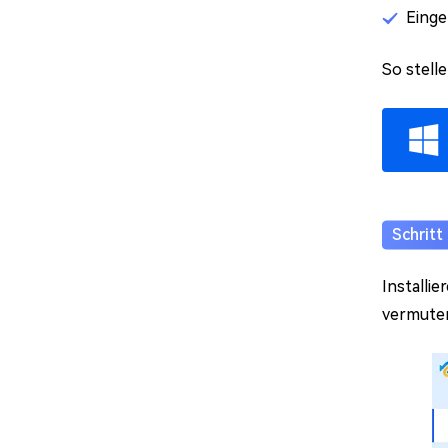
Einge
So stell
Installi
vermuten