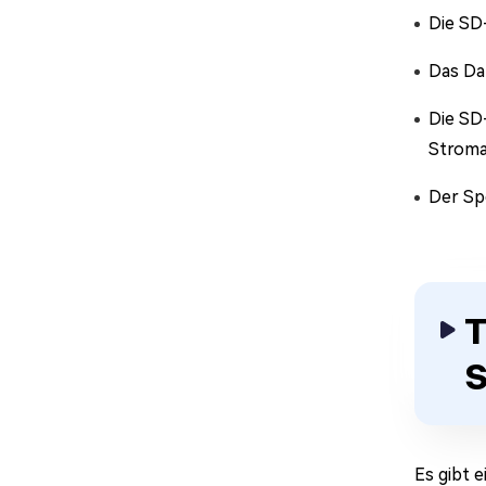
Die SD-
Das Dat
Die SD
Stroma
Der Spe
T
S
Es gibt 