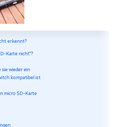
icht erkennt?
SD-Karte nicht"?
sie wieder ein
witch kompatibel ist
en micro SD-Karte
ungen