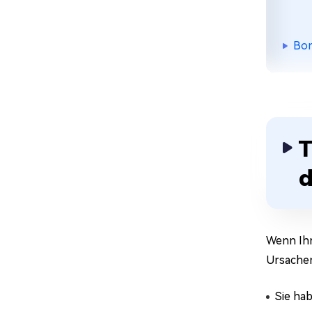
Bon
T
d
Wenn Ihr
Ursachen
Sie hab