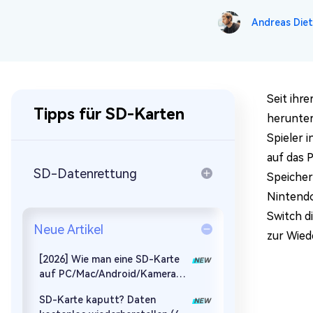
Mac Boot Genius
Mac-Probleme kostenlos
Andreas Diet
beheben
Seit ihre
Tipps für SD-Karten
herunter
Spieler 
auf das 
SD-Datenrettung
Speicher
Nintendo
Switch d
Neue Artikel
zur Wied
[2026] Wie man eine SD-Karte
auf PC/Mac/Android/Kamera
formatiert
SD-Karte kaputt? Daten