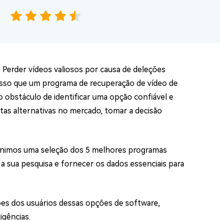
os e limpar arquivos inúteis no Mac
us
indows em Minutos
 Perder vídeos valiosos por causa de deleções
isso que um programa de recuperação de vídeo de
rátis
 obstáculo de identificar uma opção confiável e
tis
tas alternativas no mercado, tomar a decisão
 Checker
ão do Windows 11 Grátis
unimos uma seleção dos 5 melhores programas
 a sua pesquisa e fornecer os dados essenciais para
ções dos usuários dessas opções de software,
igências.