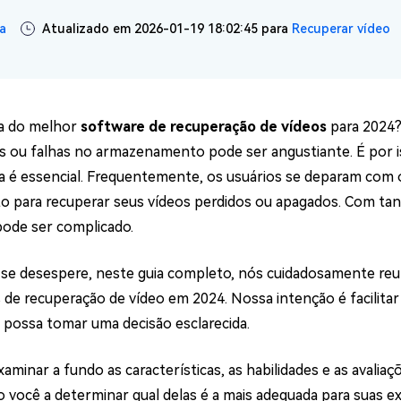
ne/Android
Excluir arquivos duplicad
a
Atualizado em 2026-01-19 18:02:45 para
Recuperar vídeo
Mais Ferramentas
Windows Boot Geni
Corrigir Problemas de W
a do melhor
software de recuperação de vídeos
para 2024?
is ou falhas no armazenamento pode ser angustiante. É por 
Mac Boot Genius
G
a é essencial. Frequentemente, os usuários se deparam com o
Corrigir Erros de Mac Grá
o para recuperar seus vídeos perdidos ou apagados. Com tan
Windows 11 Upgrade
pode ser complicado.
Verificador de Atualizaç
se desespere, neste guia completo, nós cuidadosamente re
s de recuperação de vídeo em 2024. Nossa intenção é facilitar
 possa tomar uma decisão esclarecida.
aminar a fundo as características, as habilidades e as avalia
o você a determinar qual delas é a mais adequada para suas ex