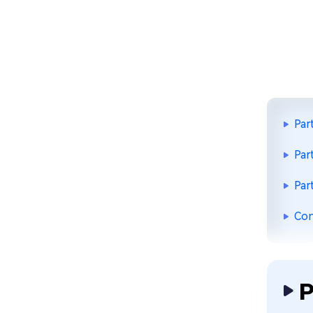
Par
Par
Par
Con
P