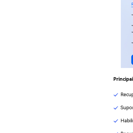
Principa
Recup
Supor
Habil