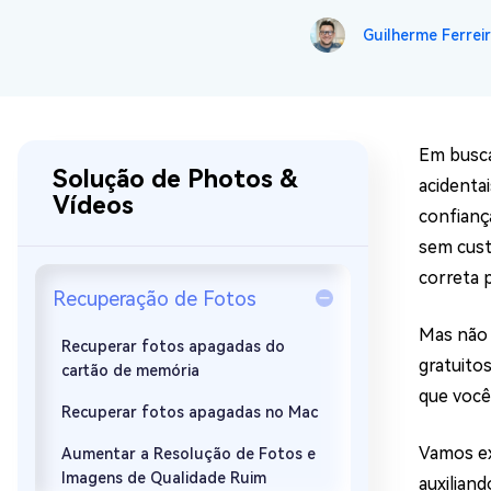
Recuperar Dados de WhatsApp no iPho
Guilherme Ferreir
Em busc
Solução de Photos &
acidenta
Vídeos
confianç
sem cust
correta 
Recuperação de Fotos
Mas não 
Recuperar fotos apagadas do
gratuito
cartão de memória
que você
Recuperar fotos apagadas no Mac
Vamos ex
Aumentar a Resolução de Fotos e
Imagens de Qualidade Ruim
auxiliand