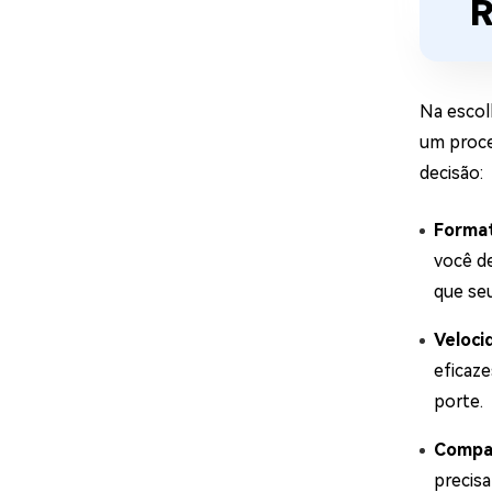
R
Na escol
um proce
decisão:
Format
você d
que se
Veloci
eficaze
porte.
Compat
precis