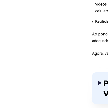
vídeos
celular
Facili
Ao ponde
adequado
Agora, v
P
V