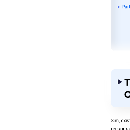
Par
T
C
Sim, exi
recupera