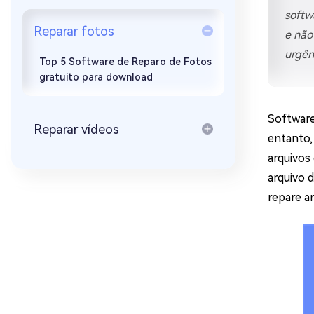
Recuperar Dados de WhatsApp no iPho
softw
Reparar fotos
e não
urgên
Top 5 Software de Reparo de Fotos
gratuito para download
Software
Reparar vídeos
entanto,
arquivos
arquivo 
repare a