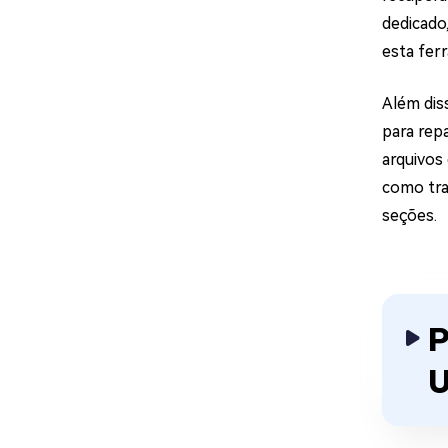
dedicado
esta fer
Além dis
para rep
arquivos
como tra
seções.
P
U