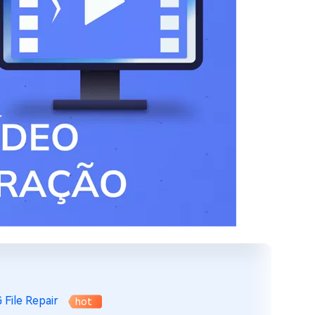
File Repair
hot