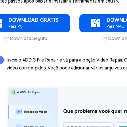
stes passos após baixar e instalar a ferramenta em seu PC.
DOWNLOAD GRÁTIS
DOWNLO
Para PC
Para MAC
Download Seguro
Downloa
Inicie o 4DDiG File Repair e vá para a opção Video Repair.
vídeo corrompidos. Você pode adicionar vários arquivos de