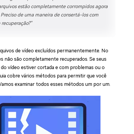
os e limpar arquivos inúteis no Mac
s arquivos estão completamente corrompidos agora
 Preciso de uma maneira de consertá-los com
a recuperação?"
us
indows em Minutos
rquivos de vídeo excluídos permanentemente. No
rátis
des não são completamente recuperados. Se seus
tis
 do vídeo estiver cortada e com problemas ou o
 Checker
guia cobre vários métodos para permitir que você
ão do Windows 11 Grátis
al. Vamos examinar todos esses métodos um por um.