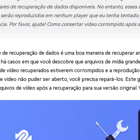
ne/Android
Excluir arquivos duplicad
ares de recuperação de dados disponíveis. No entanto, esse
 serão reproduzidos em nenhum player que eu tenha tentado.
Mais Ferramentas
cia. Por favor, ajude! Como consertar vídeo corrompido após 
Windows Boot Geni
Corrigir Problemas de W
 de recuperação de dados é uma boa maneira de recuperar a
Mac Boot Genius
G
 há casos em que você descobre que arquivos de mídia gran
Corrigir Erros de Mac Grá
 de vídeo recuperados estiverem corrompidos e a reprodução
Windows 11 Upgrade
de vídeo não puder ser aberto, você precisa repará-los. Este 
Verificador de Atualizaç
rquivos de vídeo após a recuperação para sua versão origin