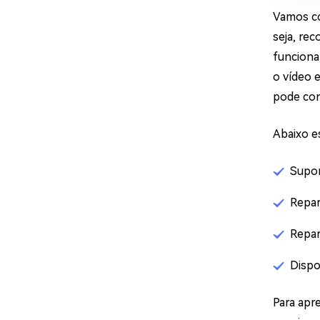
Vamos co
seja, re
funciona
o vídeo 
pode con
Abaixo es
Supor
Repar
Repar
Dispo
Para apr