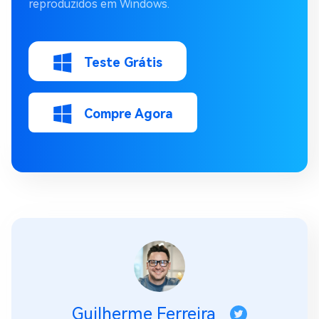
reproduzidos em Windows.
Teste Grátis
Compre Agora
Guilherme Ferreira