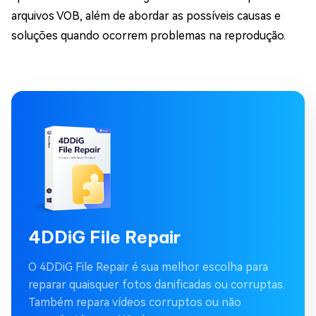
arquivos VOB, além de abordar as possíveis causas e
soluções quando ocorrem problemas na reprodução.
4DDiG File Repair
O 4DDiG File Repair é sua melhor escolha para
reparar quaisquer fotos danificadas ou corruptas.
Também repara vídeos corruptos ou não