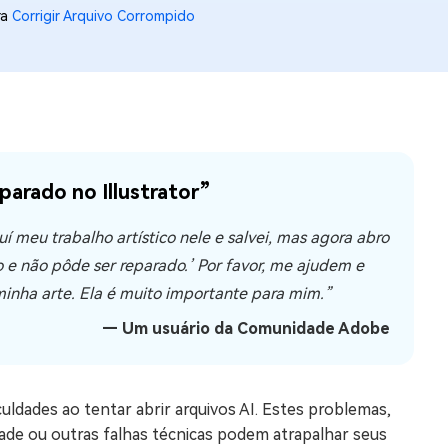
ra
Corrigir Arquivo Corrompido
os e limpar arquivos inúteis no Mac
us
indows em Minutos
rátis
parado no Illustrator”
tis
uí meu trabalho artístico nele e salvei, mas agora abro
 Checker
ão do Windows 11 Grátis
do e não pôde ser reparado.’ Por favor, me ajudem e
inha arte. Ela é muito importante para mim.”
— Um usuário da Comunidade Adobe
ldades ao tentar abrir arquivos AI. Estes problemas,
ade ou outras falhas técnicas podem atrapalhar seus