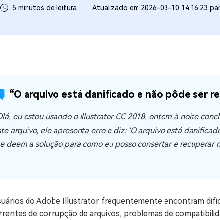
5 minutos de leitura
Atualizado em 2026-03-10 14:16:23 pa
ne/Android
Excluir arquivos duplicad
Mais Ferramentas
Windows Boot Geni
Corrigir Problemas de W
Mac Boot Genius
G
“O arquivo está danificado e não pôde ser re
Corrigir Erros de Mac Grá
Olá, eu estou usando o Illustrator CC 2018, ontem à noite concl
Windows 11 Upgrade
Verificador de Atualizaç
ste arquivo, ele apresenta erro e diz: ‘O arquivo está danifica
e deem a solução para como eu posso consertar e recuperar m
uários do Adobe Illustrator frequentemente encontram dificu
rrentes de corrupção de arquivos, problemas de compatibilid