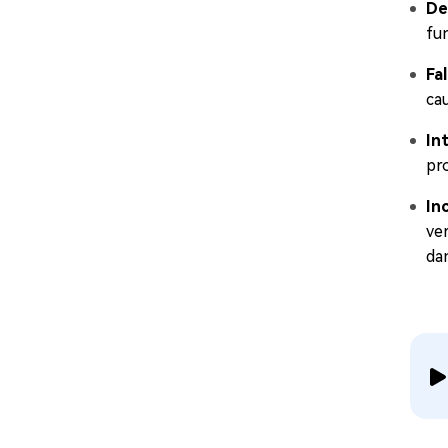
De
fu
Fa
ca
In
pr
In
ve
dan