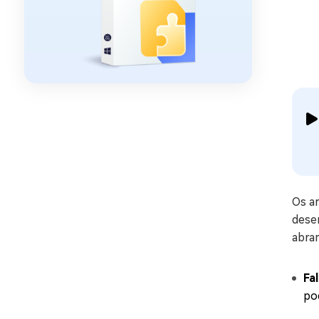
Os a
dese
abra
Fa
pod