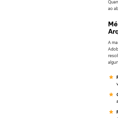
Quan
ao ab
Mét
Ar
A man
Adob
resol
algu