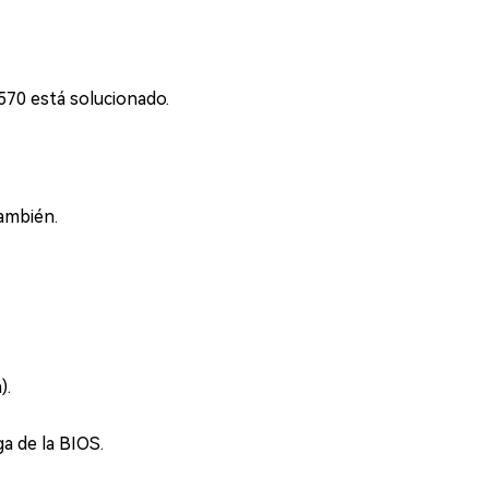
0570 está solucionado.
ambién.
).
a de la BIOS.