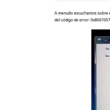
en minutos
Mac Boot Genius
A menudo escuchamos sobre el 
Reparar problemas de Mac
del código de error: 0x8007057
gratis