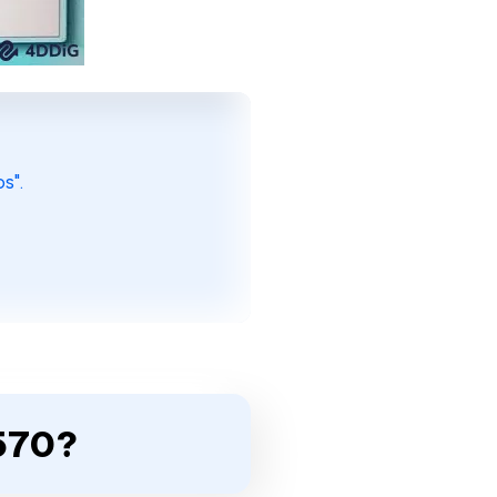
s".
0570?