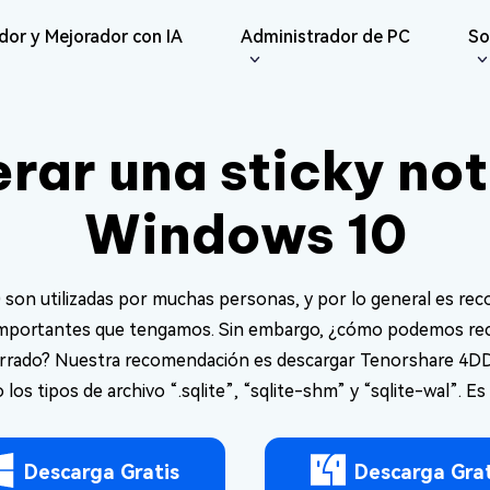
dor y Mejorador con IA
Administrador de PC
So
iones
Redes Sociales
iOS26
Reparador
Repar
ne Data Recovery
Android Recovery
rar una sticky not
erar datos perdidos de
Recuperar datos de Android sin
IA
Re
te File Deleter
del Usuario
Dll Fixer
e/iPad
Root
Reparar Vídeo
Reparar Foto
Re
eliminar archivos
e Guías
Reparar errores de DLL en
Windows 10
sApp Recovery
os
Windows
Re
ráctica
Reparar
erar datos de WhatsApp
Re
Nuevo
Reparar Audio
are Cleamio
Email Repair
 y Soluciones
Documento
 fondo y optimizar tu
Reparar archivos PST/OST
son utilizadas por muchas personas, y por lo general es rec
AI
AI
dañados
Mejorar Vídeo
Mejorar Foto
 importantes que tengamos. Sin embargo, ¿cómo podemos rec
rrado? Nuestra recomendación es descargar Tenorshare 4DDiG,
o los tipos de archivo “.sqlite”, “sqlite-shm” y “sqlite-wal”. E
Descarga Gratis
Descarga Grat