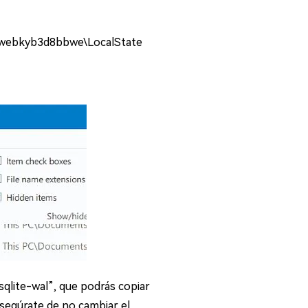
_8webkyb3d8bbwe\LocalState
sqlite-wal”, que podrás copiar
asegúrate de no cambiar el