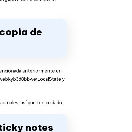
 copia de
 mencionada anteriormente en:
_8webkyb3d8bbwe\LocalState y
actuales, así que ten cuidado.
ticky notes