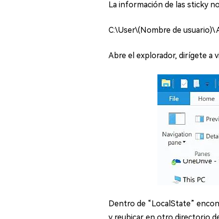
La información de las sticky n
C:\User\(Nombre de usuario)
Abre el explorador, dirígete a v
Dentro de “LocalState” encontr
y reubicar en otro directorio 