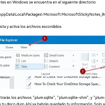
otes en Windows se encuentra en el siguiente directorio:
\ AppData\Local\Packages\ Microsoft.MicrosoftStickyNotes
ista y activa los archivos escondidos.
arás los archivos “plum.sqlite”, “plum.sqlite-shm”, y “plum.
de tu disco duro. Ahí ya habrás guardado tu información. Solo 