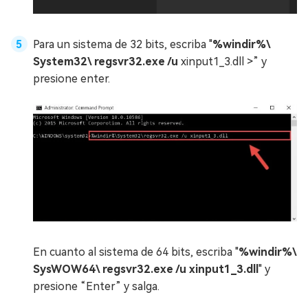
Para un sistema de 32 bits, escriba "
%windir%\
System32\ regsvr32.exe /u
xinput1_3.dll >” y
presione enter.
En cuanto al sistema de 64 bits, escriba "
%windir%\
SysWOW64\ regsvr32.exe /u xinput1_3.dll
" y
presione “Enter” y salga.