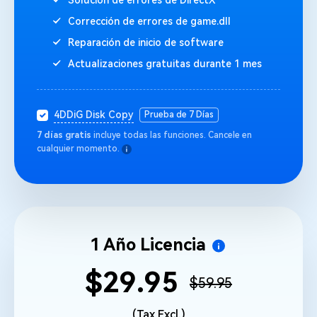
Corrección de errores de game.dll
Reparación de inicio de software
Actualizaciones gratuitas durante 1 mes
4DDiG Disk Copy
Prueba de 7 Días
7 días gratis
incluye todas las funciones. Cancele en
cualquier momento.
1 Año Licencia
$29.95
$59.95
(Tax Excl.)