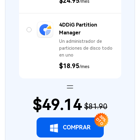
$24.95
/mes
4DDiG Partition
Manager
Un administrador de
particiones de disco todo
en uno
$18.95
/mes
$49.14
$81.90
3
0
T
% D
O
COMPRAR