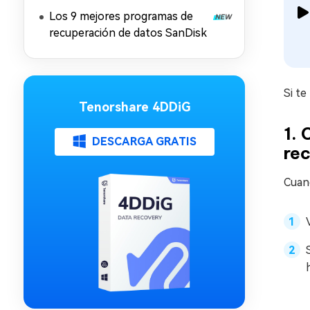
Los 9 mejores programas de
recuperación de datos SanDisk
Si te
Tenorshare 4DDiG
1. 
DESCARGA GRATIS
rec
Cuand