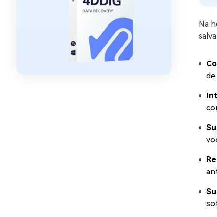
Na h
salva
Co
de
In
com
Su
vo
Re
ant
Su
so