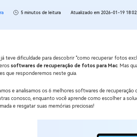
ne/Android
Excluir arquivos duplicad
ra
5 minutos de leitura
Atualizado em 2026-01-19 18:02
Mais Ferramentas
Windows Boot Geni
Corrigir Problemas de W
Mac Boot Genius
G
já teve dificuldade para descobrir "como recuperar fotos ex
Corrigir Erros de Mac Grá
eros
softwares de recuperação de fotos para Mac
. Mas qu
res que responderemos neste guia.
Windows 11 Upgrade
Verificador de Atualizaç
amos e analisamos os 6 melhores softwares de recuperação d
ntras conosco, enquanto você aprende como escolher a soluç
rmada e resgatar suas memórias preciosas!