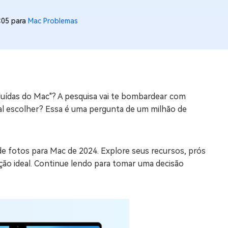
os e limpar arquivos inúteis no Mac
:05 para
Mac Problemas
us
indows em Minutos
rátis
cluídas do Mac"? A pesquisa vai te bombardear com
tis
al escolher? Essa é uma pergunta de um milhão de
 Checker
ão do Windows 11 Grátis
e fotos para Mac de 2024. Explore seus recursos, prós
ão ideal. Continue lendo para tomar uma decisão