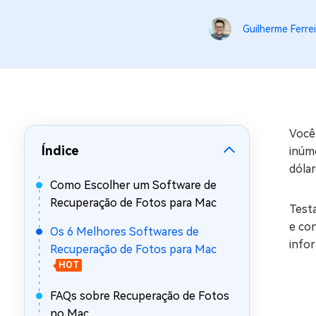
Recuperar Dados de WhatsApp no iPho
Guilherme Ferrei
Você 
Índice
inúm
dóla
Como Escolher um Software de
Recuperação de Fotos para Mac
Test
e co
Os 6 Melhores Softwares de
info
Recuperação de Fotos para Mac
HOT
FAQs sobre Recuperação de Fotos
no Mac