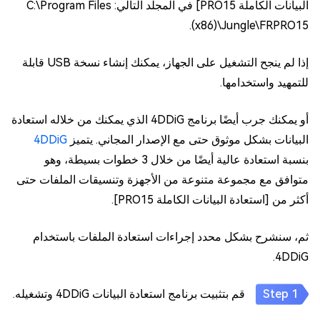
البيانات الكاملة PRO15] في المجلد التالي: C:\Program Files
(x86)\Jungle\FRPRO15.
إذا لم ينجح التشغيل على الجهاز، يمكنك إنشاء نسخة USB قابلة
للتمهيد واستخدامها.
أو يمكنك جرب أيضًا برنامج 4DDiG الذي يمكنك من خلاله استعادة
البيانات بشكل موثوق حتى مع الإصدار المجاني. يتميز
4DDiG
بنسبة استعادة عالية أيضًا من خلال 3 خطوات بسيطة، وهو
متوافق مع مجموعة متنوعة من الأجهزة وتنسيقات الملفات حتى
أكثر من [استعادة البيانات الكاملة PRO15].
ثم، سنشرح بشكل محدد إجراءات استعادة الملفات باستخدام
4DDiG.
قم بتثبيت برنامج استعادة البيانات 4DDiG وتشغيله.