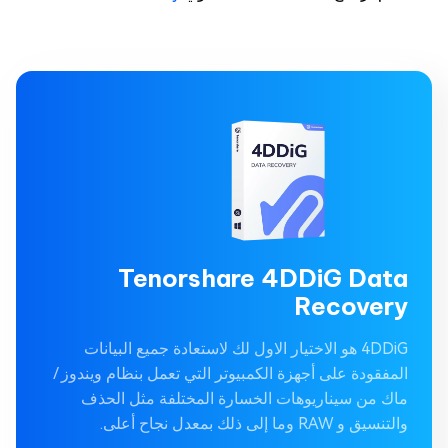
Tenorshare 4DDiG Data
Recovery
4DDiG هو الاختيار الاول لك لاستعادة جميع البيانات
المفقودة على أجهزة الكمبيوتر التي تعمل بنظام ويندوز /
ماك من سيناريوهات الخسارة المختلفة مثل الحذف
والتنسيق و RAW وما إلى ذلك بمعدل نجاح أعلى.