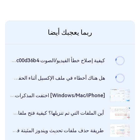
ربما يعجبك أيضا
كيفية إصلاح خطأ الفيديو/الصوت 0xc00d36b4 في Windows 10/11
هل هناك أخطاء في ملف الإكسيل أثناء الحفظ؟ إليك كيفية إصلاحها.
[Windows/Mac/iPhone] اختفت المذكرات! دليل شامل لاستعادتها!
أين الملفات التي تم تنزيلها؟ كيفية فتح ملفات التنزيل في Windows
طريقة حذف ملفات تحديث ويندوز المثبتة في Windows 11/10