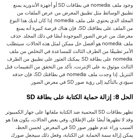
وجود ملف .nomedia في بطاقات SD أو أجهزة الأندوريد يمنع
تطبيق الوسائط مثل تطبيق المعرض من عرض الملفات من
المجلد الذي يحتوي على ملف .nomedia. إذا كان لديك هذا النوع
من الملف على بطاقتك SD، فإن هناك فرصة كبيرة أنه يمنع
معرضك من عرض الصور الموجودة أيضًا في ذلك المجلد. حذف
ملف .nomedia هو أفضل حل ممكن لمثل هذه الحالات. سيتطلب
الأمر تطبيقًا من الطرف الثالث للمساعدة في التخلص من ملف
.nomedia على بطاقة SD. يمكنك العثور على تطبيق من الطرف
الثالث موثوق به على الإنترنت، تأكد من التحقق من التقييمات قبل
التنزيل. إذا وجدت ملف .nomedia في بطاقتك SD، فإن حذفه
سيؤدي بالتأكيد إلى رؤية صور SD في معرض الصور.
الحل 8: إزالة حماية الكتابة على بطاقة SD
تظهر بطاقات SD المحمية ضد الكتابة ملفاتها على جهاز الكمبيوتر
وقد لا تظهرها أيضًا على الإطلاق، وفي بعض الحالات، يكون هذا هو
السبب وراء عدم ظهور صور SD في المعرض. لحسن الحظ،
يمكن إزالة سمة الحماية عن الكتابة، وفعل ذلك سيجعل صورك