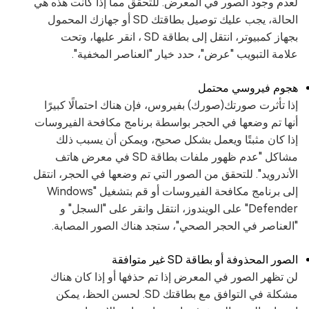
لعدم وجود الصور في المعرض. للتحقق مما إذا كانت هذه هي
الحالة، يجب عليك توصيل بطاقتك SD أو جهازك المحمول
بجهاز كمبيوتر، انتقل إلى بطاقة SD ، انقر عليها، وتحت
علامة التبويب "عرض"، حدد خيار "العناصر المخفية".
هجوم فيروسي محتمل
إذا تأثرت صورتك(صورك) بفيروس، فإن هناك احتمالًا كبيرًا
أنها تم وضعها في الحجر بواسطة برنامج مكافحة الفيروسات
إذا كان مثبتًا ويعمل بشكل صحيح، ويمكن أن يسبب ذلك
مشاكل "عدم ظهور ملفات بطاقة SD في معرض هاتف
الأندرويد". للتحقق من الصور التي تم وضعها في الحجر، انتقل
إلى برنامج مكافحة الفيروسات أو قم بتشغيل "Windows
Defender" على الويندوز، انتقل وانقر على "السجل" و
"العناصر في الحجر الصحي"، ستجد هناك الصور المصابة.
الصور المحذوفة أو بطاقة SD غير متوافقة
لن تظهر الصور في المعرض إذا تم حذفها أو إذا كان هناك
مشكلة في التوافق مع بطاقتك SD. لحسن الحظ، يمكن