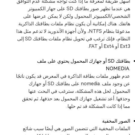
أسهل طريقة لمعرفة ما إذا كنت تواجه مشكلة عدم التوافق
هي عندما تظهر صور بطاقتك SD على جهاز الكمبيوتر
الشخصي/الكمبيوتر المحمول ولكن لا يمكن عرضها على
هاتفك. هناك إمكانية أن يكون نظام ملفات بطاقتك الذاكرية
مدعومًا بنظام NTFS، ولأن أجهزة الأندوريد لا تدعم مثل هذا
النظام، فإنك ترغب في تحويل نظام ملفات بطاقتك SD إلى
Ext3 أو Ext4 أو FAT.
بطاقتك SD أو جهازك المحمول يحتوي على ملف
.NOMEDIA
عدم ظهور ملفات بطاقة الذاكرة في المعرض قد يكون ناتجًا
عن وجود ملف .nomedia على بطاقتك SD أو جهازك
المحمول. لحل هذه المشكلة، سترغب في البحث عنها
وحذفها. أعد تشغيل جهازك المحمول بعد حذفها، ثم تحقق
مما إذا كانت المشكلة قد تم حلها.
الصور المخفية
الملفات المخفية التي تتضمن الصور هي أيضًا سبب شائع