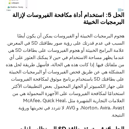
الحل 5: استخدام أداة مكافحة الفيروسات لإزالة
البرمجيات الخبيثة
هجوم البرمجيات الخبيثة أو الفيروسات يمكن أن يكون أيضًا
السبب في عدم قدرتك على رؤية صور بطاقتك SD في المعرض.
علامة البرامج الخبيثة أو هجوم الفيروسات على بطاقات SD هي
عندما يظهر مساحة الاستخدام في حين لا يمكنك العثور على أي
من ملفاتك فيها. إذا كانت هذه هي الحالة، فأسهل طريقة لحل هذه
المشكلة هي عن طريق فحص الفيروسات أو البرمجيات الخبيثة
على بطاقتك SD باستخدام برنامج موثوق لمكافحة الفيروسات
على جهاز الكمبيوتر أو الجهاز المحمول. بعض التطبيقات الأكثر
استخدامًا لمكافحة الفيروسات على الأجهزة المحمولة هي من
العلامات التجارية الشهيرة مثل McAfee، Quick Heal،
Norton، Avira، Avast، و AVG. لا تتردد في تجربتها ورؤية
النتيجة.
الحل 6: قم بتهيئة بطاقة SD إلى نظام ملفات