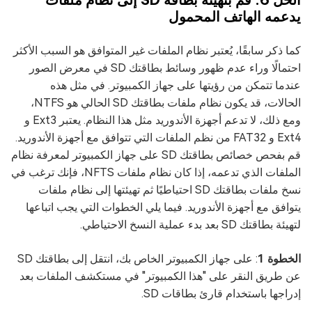
يدعمه الهاتف المحمول
كما ذكر سابقًا، يُعتبر نظام الملفات غير المتوافق هو السبب الأكثر
احتمالًا وراء عدم ظهور وسائط بطاقتك SD في معرض الصور
عندما تتمكن من رؤيتها على جهاز الكمبيوتر. في مثل هذه
الحالات، قد يكون نظام ملفات بطاقتك SD الحالي هو NTFS،
ومع ذلك، لا تدعم أجهزة الأندوريد مثل هذا النظام. يعتبر Ext3 و
Ext4 و FAT32 من نظم الملفات التي تتوافق مع أجهزة الأندوريد.
قم بفحص خصائص بطاقتك SD على جهاز الكمبيوتر لمعرفة نظام
الملفات الذي تدعمه، إذا كان نظام ملفات NFTS، فإنك ترغب في
نسخ ملفات بطاقتك SD احتياطيًا ثم تهيئتها إلى نظام ملفات
يتوافق مع أجهزة الأندوريد. فيما يلي الخطوات التي يجب اتباعها
لتهيئة بطاقتك SD بعد بدء عملية النسخ الاحتياطي.
الخطوة 1
: على جهاز الكمبيوتر الخاص بك، انتقل إلى بطاقتك SD
عن طريق النقر على "هذا الكمبيوتر" في مستكشف الملفات بعد
إدراجها باستخدام قارئ بطاقات SD.