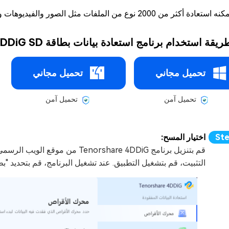
ه استعادة أكثر من 2000 نوع من الملفات مثل الصور والفيديوهات والمستندات والملفات الصوتية
ريقة استخدام برنامج استعادة بيانات بطاقة 4DDiG SD:
تحميل مجاني
تحميل مجاني
تحميل آمن
تحميل آمن
اختيار المسح:
قم بتنزيل برنامج Tenorshare 4DDiG
التثبيت، قم بتشغيل التطبيق. عند تشغيل البرنامج، قم بتحديد "بطاقة SD" وأضغط على "المسح" لبدء عملية