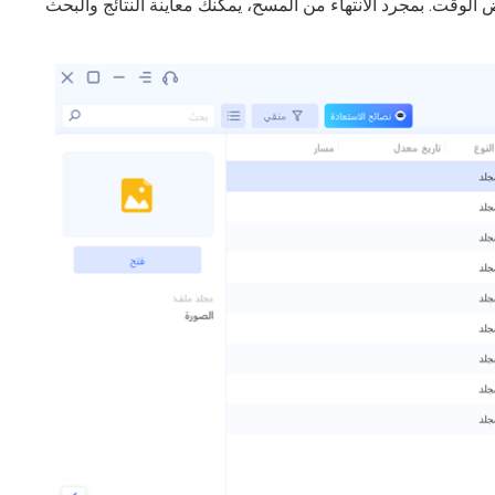
رق المسح الكامل للبيانات المحذوفة في بطاقة SD بعض الوقت. بمجرد الانتهاء من المسح، يمكنك معاينة النتائج والبحث