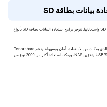
ة بيانات بطاقة SD
يمكن لبرامج استعادة بيانات بطاقة SD اكتشاف البيانات المحذوفة في بطاقة SD واستعادتها. تتوفر برامج استعادة البيانات بطاقة SD بأنواع
SD ، الذي يمكنك من الاستعادة بأمان وبسهولة. يدعم Tenorshare
4DDiG مجموعة واسعة من الأجهزة مثل أقراص HDD الخارجية وبطاقات USB/SD وتخزين NAS، ويمكنه استعادة أكثر من 2000 نوع من