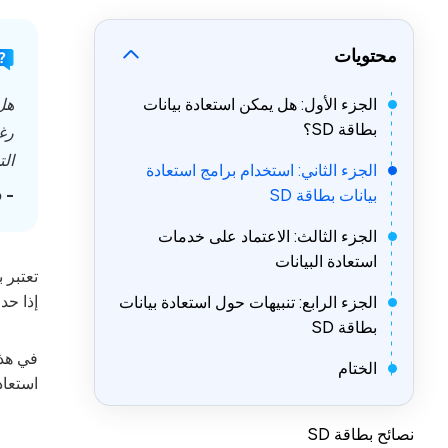
ail Repair
NEW
محتويات
إصلاح ملفات Outlook PST/OST التالفة
DLL Fixer
الجزء الأول: هل يمكن استعادة بيانات
إصلاح أي أخطاء DLL على نظام التشغيل Windows
بطاقة SD؟
رغم
الت
الجزء الثاني: استخدام برامج استعادة
بيانات بطاقة SD
- Yahoo! جواب
الجزء الثالث: الاعتماد على خدمات
استعادة البيانات
إذا حدث تلف في 
الجزء الرابع: تنبيهات حول استعادة بيانات
بطاقة SD
الختام
استعاد
نصائح بطاقة SD