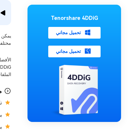
Tenorshare 4DDiG
تحميل مجاني
مختلفة
تحميل مجاني
الأفضل
الملفا
م
ت
ي
يد