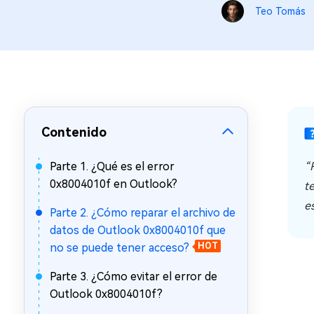
en minutos
Teo Tomás
Mac Boot Genius
Reparar problemas de Mac
gratis
Contenido
Parte 1. ¿Qué es el error
“
0x8004010f en Outlook?
t
e
Parte 2. ¿Cómo reparar el archivo de
datos de Outlook 0x8004010f que
no se puede tener acceso?
HOT
Parte 3. ¿Cómo evitar el error de
Outlook 0x8004010f?