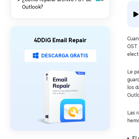
Outlook?
Cuan
4DDiG Email Repair
OST o
elect
DESCARGA GRATIS
Le pe
guard
los d
Outl
Las r
hemo
El