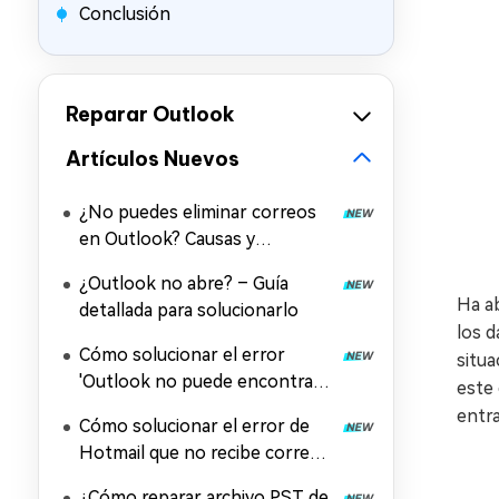
Conclusión
Reparar Outlook
Artículos Nuevos
¿No puedes eliminar correos
en Outlook? Causas y
soluciones aquí
¿Outlook no abre? – Guía
Ha ab
detallada para solucionarlo
los d
Cómo solucionar el error
situa
'Outlook no puede encontrar
este 
el archivo.PST' en
entra
Cómo solucionar el error de
Windows/Mac
Hotmail que no recibe correos
[Actualización 2026]
¿Cómo reparar archivo PST de