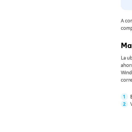
A co
compr
Man
La ub
ahorr
Windo
corre