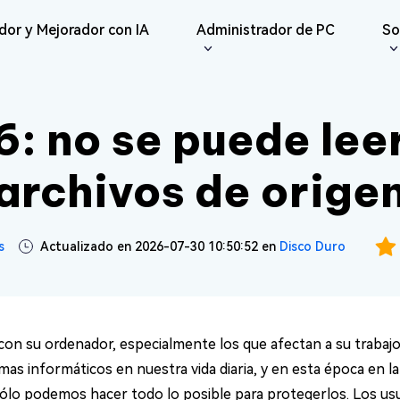
dor y Mejorador con IA
Administrador de PC
So
iones
Redes Sociales
iOS26
Reparador
Repar
ne Data Recovery
Android Recovery
 no se puede leer
erar datos perdidos de
Recuperar datos de Android sin
IA
Re
te File Deleter
del Usuario
Dll Fixer
e/iPad
Root
Reparar Vídeo
Reparar Foto
Re
eliminar archivos
e Guías
Reparar errores de DLL en
archivos de orige
sApp Recovery
os
Windows
Re
ráctica
Reparar
erar datos de WhatsApp
Re
Nuevo
Reparar Audio
are Cleamio
Email Repair
 y Soluciones
Documento
 fondo y optimizar tu
Reparar archivos PST/OST
s
Actualizado en 2026-07-30 10:50:52 en
Disco Duro
AI
AI
dañados
Mejorar Vídeo
Mejorar Foto
con su ordenador, especialmente los que afectan a su trabajo 
mas informáticos en nuestra vida diaria, y en esta época en 
, sólo podemos hacer todo lo posible para protegerlos. Los u