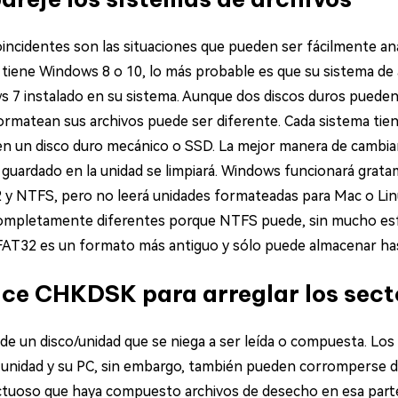
incidentes son las situaciones que pueden ser fácilmente ana
 Si tiene Windows 8 o 10, lo más probable es que su sistema de
 7 instalado en su sistema. Aunque dos discos duros pueden 
ormatean sus archivos puede ser diferente. Cada sistema tien
en un disco duro mecánico o SSD. La mejor manera de cambi
lo guardado en la unidad se limpiará. Windows funcionará gra
y NTFS, pero no leerá unidades formateadas para Mac o Linu
ompletamente diferentes porque NTFS puede, sin mucho esf
AT32 es un formato más antiguo y sólo puede almacenar has
lice CHKDSK para arreglar los sec
 de un disco/unidad que se niega a ser leída o compuesta. Lo
u unidad y su PC, sin embargo, también pueden corromperse 
tuoso que haya compuesto archivos de desecho en esa parte 