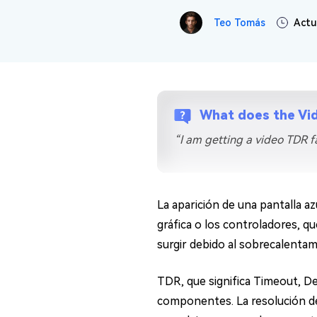
en minutos
Teo Tomás
Actu
Mac Boot Genius
Reparar problemas de Mac
gratis
What does the Vid
“I am getting a video TDR fai
La aparición de una pantalla 
gráfica o los controladores, 
surgir debido al sobrecalentam
TDR, que significa Timeout, De
componentes. La resolución de