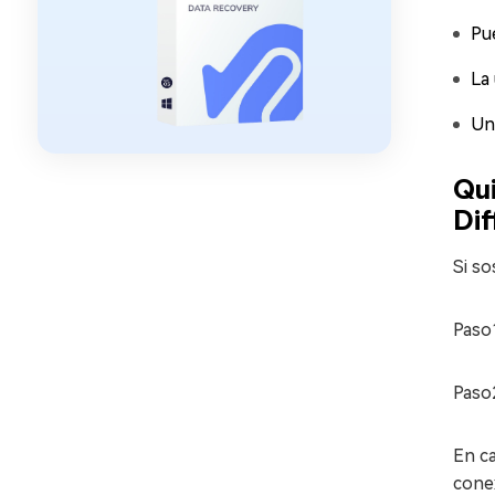
Pue
La 
Un
Qui
Di
Si so
Paso1
Paso2
En c
cone