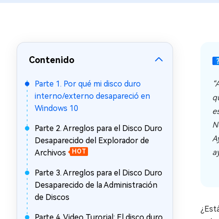
en minutos
Mac Boot Genius
Reparar problemas de Mac
gratis
Contenido
Parte 1. Por qué mi disco duro
“
interno/externo desapareció en
q
Windows 10
e
N
Parte 2. Arreglos para el Disco Duro
A
Desaparecido del Explorador de
a
Archivos
HOT
Parte 3. Arreglos para el Disco Duro
Desaparecido de la Administración
de Discos
¿Está
Parte 4. Video Turorial: El disco duro