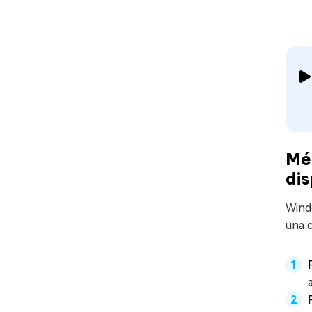
Mét
dis
Windo
una c