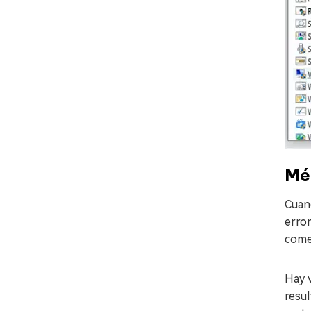
Mé
Cuand
error
comen
Hay 
resul