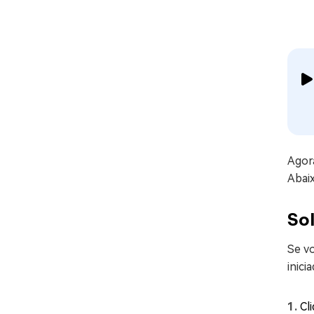
Agor
Abaix
So
Se v
inici
Cl