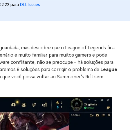
02:22 para
DLL Issues
os e limpar arquivos inúteis no Mac
us
indows em Minutos
guardada, mas descobre que o League of Legends fica
rátis
 cenário é muito familiar para muitos gamers e pode
tis
ware conflitante, não se preocupe - há soluções para
raremos 8 soluções para corrigir o problema de
League
 Checker
ra que você possa voltar ao Summoner's Rift sem
ão do Windows 11 Grátis