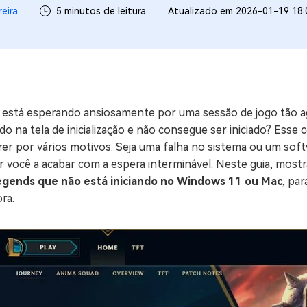
reira
5 minutos de leitura
Atualizado em 2026-01-19 18:
ne/Android
Excluir arquivos duplicad
Mais Ferramentas
Windows Boot Geni
Corrigir Problemas de W
 está esperando ansiosamente por uma sessão de jogo tão a
Mac Boot Genius
G
do na tela de inicialização e não consegue ser iniciado? Esse
Corrigir Erros de Mac Grá
er por vários motivos. Seja uma falha no sistema ou um soft
r você a acabar com a espera interminável. Neste guia, most
Windows 11 Upgrade
egends que não está iniciando no Windows 11 ou Mac
, pa
Verificador de Atualizaç
ra.