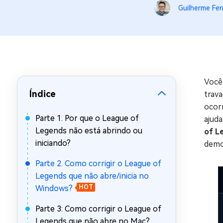
Guilherme Fer
Recuperar Dados de WhatsApp no iPho
Você
Índice
trava
ocorr
Parte 1. Por que o League of
ajuda
Legends não está abrindo ou
of L
iniciando?
demo
Parte 2. Como corrigir o League of
Legends que não abre/inicia no
Windows?
HOT
Parte 3: Como corrigir o League of
Legends que não abre no Mac?