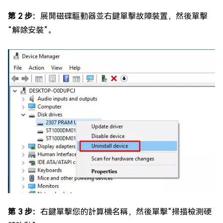
第 2 步：
展開磁碟驅動器並右鍵單擊故障裝置，然後單擊
“解除安裝”。
第 3 步：
右鍵單擊您的計算機名稱，然後單擊“掃描檢測硬