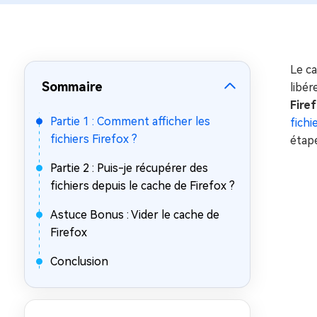
sur Windows
en quelq
4DDiG Email Repair
Mac Bo
Réparer les fichiers PST/OST
Réparer 
corrompus
gratuite
Le ca
Sommaire
libér
Fire
Partie 1 : Comment afficher les
fichi
fichiers Firefox ?
étape
Partie 2 : Puis-je récupérer des
fichiers depuis le cache de Firefox ?
Astuce Bonus : Vider le cache de
Firefox
Conclusion