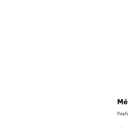
Mét
Firef