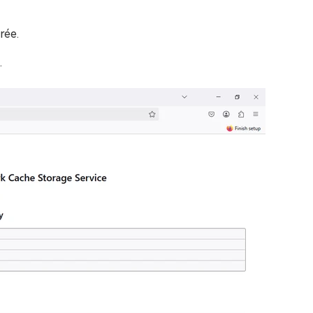
rée.
.