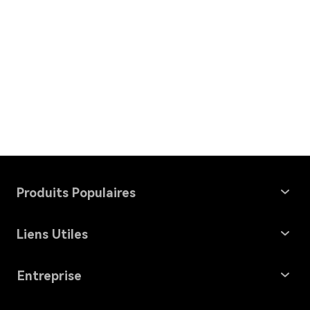
Produits Populaires
Windows Data Recovery
Liens Utiles
Mac Data Recovery
Récupération de Carte Mémoire
Entreprise
File Repair
Problèmes MacOS