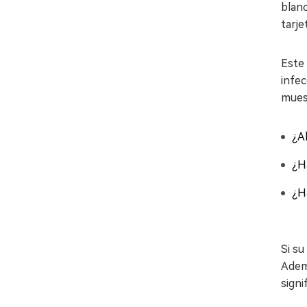
blanc
tarje
Este 
infec
muest
¿Al
¿H
¿H
Si su
Ademá
signi