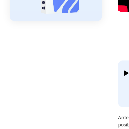
Antes
posib