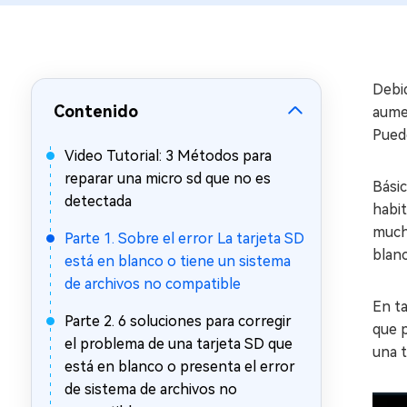
en minutos
Mac Boot Genius
Reparar problemas de Mac
gratis
Debid
Contenido
aumen
Pued
Video Tutorial: 3 Métodos para
reparar una micro sd que no es
Básic
detectada
habi
mucha
Parte 1. Sobre el error La tarjeta SD
blanc
está en blanco o tiene un sistema
de archivos no compatible
En ta
Parte 2. 6 soluciones para corregir
que p
el problema de una tarjeta SD que
una t
está en blanco o presenta el error
de sistema de archivos no