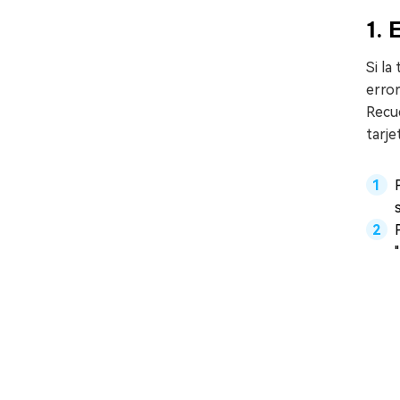
1. 
Si la
error
Recu
tarje