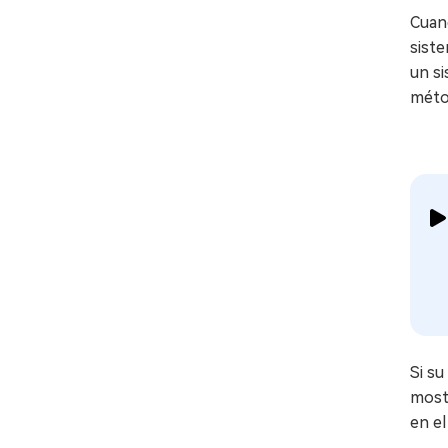
Cuand
siste
un si
métod
Si su
most
en el