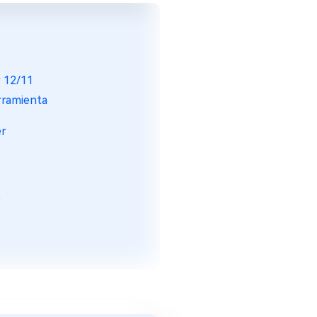
r 12/11
rramienta
er
?