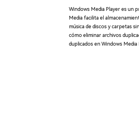
en minutos
Windows Media Player es un pr
Mac Boot Genius
Media facilita el almacenamient
Reparar problemas de Mac
gratis
música de discos y carpetas si
cómo eliminar archivos duplica
duplicados en Windows Media P