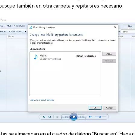
 busque también en otra carpeta y repita si es necesario.
tas se almacenan en el cuadro de diálogo "Buscar en". Haga c