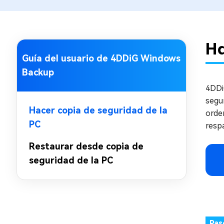
en minutos
Mac Boot Genius
Reparar problemas de Mac
gratis
Ha
Guía del usuario de 4DDiG Windows
Backup
4DDi
segu
Hacer copia de seguridad de la
orde
PC
resp
Restaurar desde copia de
seguridad de la PC
Pas