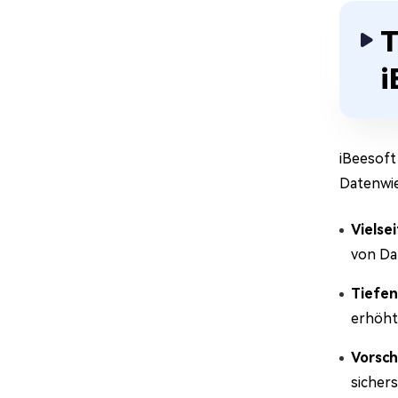
T
i
iBeesoft
Datenwi
Vielse
von Da
Tiefen
erhöht
Vorsch
sichers