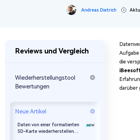
Mac Boot Genius
Mac-Probleme kostenlos
Andreas Dietrich
Aktua
beheben
Datenver
Reviews und Vergleich
Aufgabe 
die vers
iBeesof
Wiederherstellungstool
Erfahrun
Bewertungen
darüber 
Neue Artikel
Daten von einer formatierten
SD-Karte wiederherstellen
[Windows & Mac]