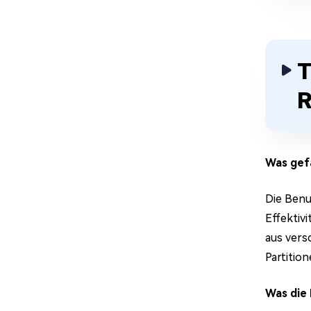
T
R
Was gef
Die Benu
Effektiv
aus vers
Partition
Was die