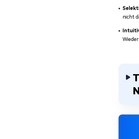
Selekt
nicht 
Intuit
Wieder
T
N