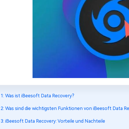
l 1: Was ist iBeesoft Data Recovery?
l 2: Was sind die wichtigsten Funktionen von iBeesoft Data R
l 3: iBeesoft Data Recovery: Vorteile und Nachteile