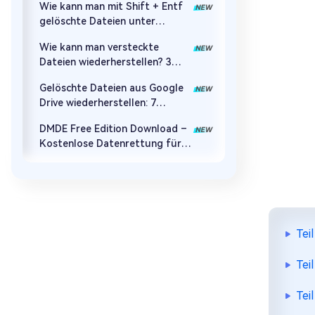
Wie kann man mit Shift + Entf
gelöschte Dateien unter
Windows 10/11
Wie kann man versteckte
wiederherstellen?
Dateien wiederherstellen? 3
einfache Methoden
Gelöschte Dateien aus Google
Drive wiederherstellen: 7
Lösungen
DMDE Free Edition Download –
Kostenlose Datenrettung für
Festplatten
Tei
Tei
Tei