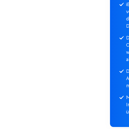
i
v
d
D
D
C
w
a
D
A
m
M
I
ü