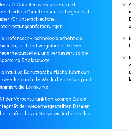
Beesoft Data Recovery unterstützt
A
erschiedene Dateiformate und eignet sich
m
aher für unterschiedliche
E
atenrettungsanforderungen.
u
ie Tiefenscan-Technologie erhöht die
E
hancen, auch tief vergrabene Dateien
D
iederherzustellen, und verbessert so die
I
llgemeine Erfolgsquote.
w
ie intuitive Benutzeroberfläche führt den
s
nwender durch die Wiederherstellung und
k
inimiert die Lernkurve.
it der Vorschaufunktion können Sie die
ntegrität der wiederhergestellten Dateien
berprüfen, bevor Sie sie wiederherstellen.