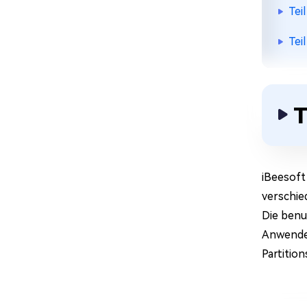
Tei
Tei
T
iBeesoft
verschie
Die benu
Anwender
Partitio