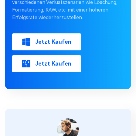
verschiedenen Verlustszenarien wie Löschung,
Formatierung, RAW, etc. mit einer höheren
Erfolgsrate wiederherzustellen.
Jetzt Kaufen
Jetzt Kaufen