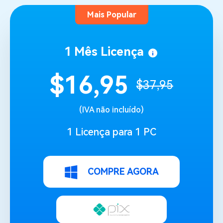
Mais Popular
1 Mês Licença
$16,95
$37,9‬5
(IVA não incluído)
1 Licença para 1 PC
COMPRE AGORA