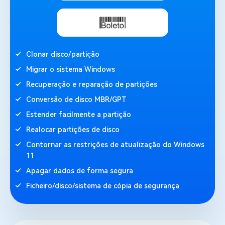
Clonar disco/partição
Migrar o sistema Windows
Recuperação e reparação de partições
Conversão de disco MBR/GPT
Estender facilmente a partição
Realocar partições de disco
Contornar as restrições de atualização do Windows
11
Apagar dados de forma segura
Ficheiro/disco/sistema de cópia de segurança