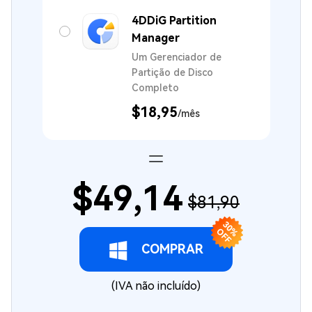
4DDiG Partition
Manager
Um Gerenciador de
Partição de Disco
Completo
$18,95
/mês
$49,14
$81,90
3
0
F
% O
F
COMPRAR
(IVA não incluído)