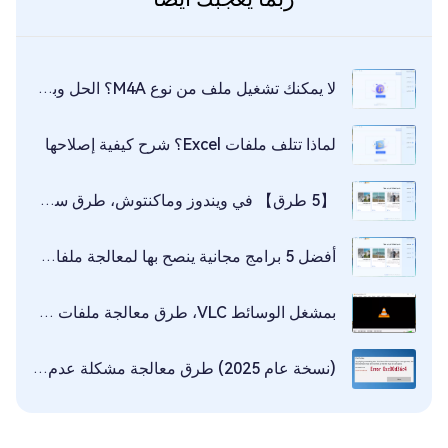
لا يمكنك تشغيل ملف من نوع M4A؟ الحل وبرنامج المشغل الموصى به
لماذا تتلف ملفات Excel؟ شرح كيفية إصلاحها
【5 طرق】 في ويندوز وماكنتوش، طرق سريعة لمعالجة ملفات MOV
أفضل 5 برامج مجانية ينصح بها لمعالجة ملفات MP4 التالفة
بمشغل الوسائط VLC، طرق معالجة ملفات فيديو MP4 التالفة
(نسخة عام 2025) طرق معالجة مشكلة عدم تشغيل مقاطع الفيديو عند حدوث الخطأ 0xc00d36c4