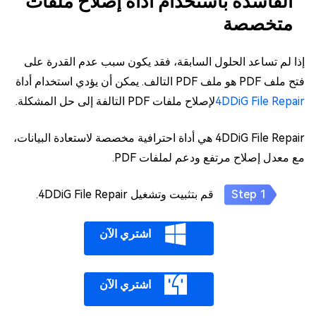
الفاسدة باستخدام أداة إصلاح ملفات
متخصصة
إذا لم تساعد الحلول السابقة، فقد يكون سبب عدم القدرة على
فتح ملف PDF هو ملف PDF التالف. يمكن أن يؤدي استخدام أداة
4DDiG File Repair
لإصلاح ملفات PDF التالفة إلى حل المشكلة.
4DDiG File Repair هي أداة احترافية مخصصة لاستعادة البيانات،
مع معدل إصلاح مرتفع ودعم لملفات PDF.
قم بتثبيت وتشغيل 4DDiG File Repair.
اشتري الآن
اشتري الآن