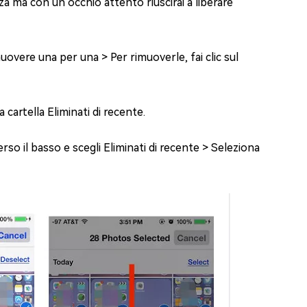
a ma con un occhio attento riuscirai a liberare
imuovere una per una > Per rimuoverle, fai clic sul
 cartella Eliminati di recente.
so il basso e scegli Eliminati di recente > Seleziona