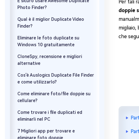
È sicuro usare Awesome Duplicate
Per tali 
Photo Finder?
doppie 
manualmen
Qual è il miglior Duplicate Video
Finder?
migliaio,
che segui
Eliminare le foto duplicate su
Windows 10 gratuitamente
CloneSpy, recensione e migliori
alternative
Cos'è Auslogics Duplicate File Finder
e come utilizzarlo?
Come eliminare foto/file doppie su
cellulare?
Come trovare i file duplicati ed
Par
eliminarli nel PC
7 Migliori app per trovare e
Par
eliminare foto doppie