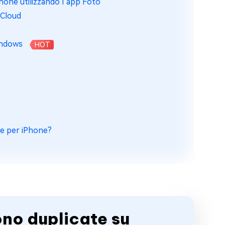
hone utilizzando l’app Foto
iCloud
Windows
HOT
ate per iPhone?
ono duplicate su