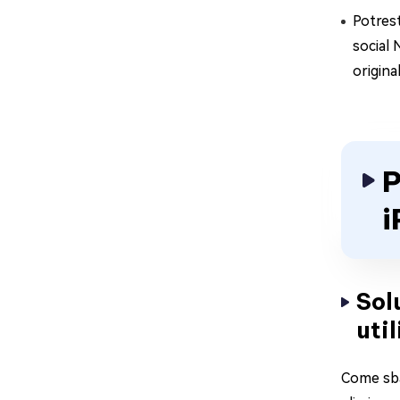
Potrest
social 
origina
P
i
Sol
uti
Come sbar