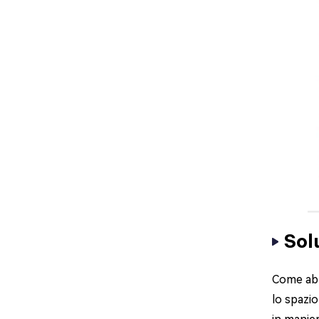
Sol
Come abb
lo spazio