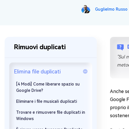
Guglielmo Russo
Windows 
Controllo g
Rimuovi duplicati
"Sul m
metod
Elimina file duplicati
[4 Modi] Come liberare spazio su
Google Drive?
Anche se 
Google Fo
Eliminare i file musicali duplicati
proprio i
Trovare e rimuovere file duplicati in
sostenere
Windows