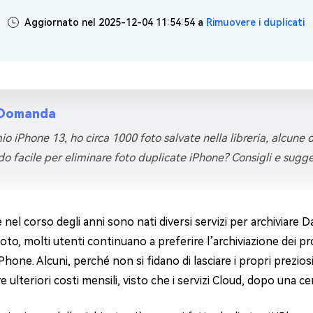
Aggiornato nel 2025-12-04 11:54:54 a
Rimuovere i duplicati
4DDiG Email Repair
NUOVO
11 Upgrade Checker
Ripara i file PST/OST di Outlook danneggiati
ratuito dell'aggiornamento di Windows 11
Domanda
io iPhone 13, ho circa 1000 foto salvate nella libreria, alcune 
o facile per eliminare foto duplicate iPhone? Consigli e sugge
nel corso degli anni sono nati diversi servizi per archiviare 
to, molti utenti continuano a preferire l’archiviazione dei p
Phone. Alcuni, perché non si fidano di lasciare i propri prezios
 ulteriori costi mensili, visto che i servizi Cloud, dopo una cer