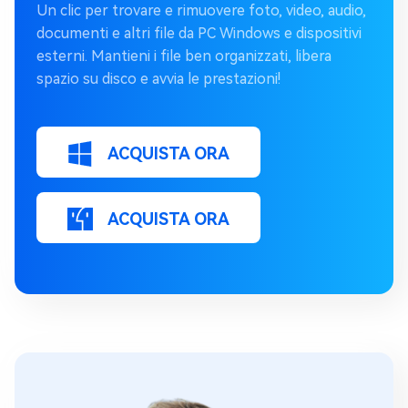
Un clic per trovare e rimuovere foto, video, audio,
documenti e altri file da PC Windows e dispositivi
esterni. Mantieni i file ben organizzati, libera
spazio su disco e avvia le prestazioni!
ACQUISTA ORA
ACQUISTA ORA