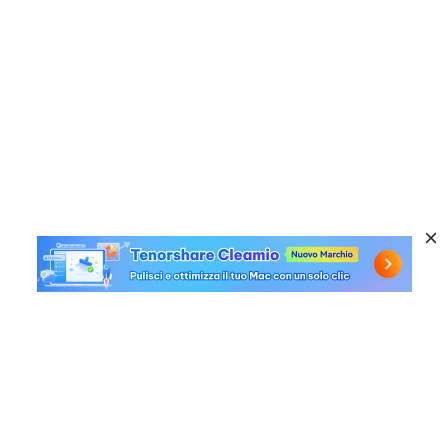
Prodotti a caldo
Windows Data Recovery
Link utili
Mac Data Recovery